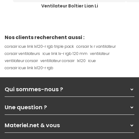
Ventilateur Boîtier Lian Li
Nos clients recherchent aussi :
corsair icue link lx120-r rgb triple pack
corsair lx r vantilateur
corsair ventilateurs
icue link lx-r rgb 120 mm
ventilateur
ventilateur corsair
ventillateur corsair
lx120
icue
corsair icue link lx120-r rgb
Qui sommes-nous ?
Qui sommes-nous ?
Une question ?
Nos services
Les magasins Materiel.net
Rubrique d'aide / FAQ
Nos solutions pour les pros
Materiel.net & vous
Paiement, livraison
Contactez-nous
Garanties
,
Pack Zen