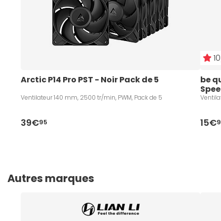
10
Arctic P14 Pro PST - Noir Pack de 5
be q
Spee
Ventilateur 140 mm, 2500 tr/min, PWM, Pack de 5
Ventil
39€
15€
95
9
Autres marques