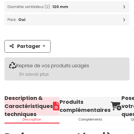
Diamètre ventilateur (2) :
120 mm
Pack :
Oui
Partager
Reprise de vos produits usagés
En savoir plus
Description &
Pos
Produits
Caractéristiques
votr
complémentaires
techniques
ques
Description
Compléments
Q