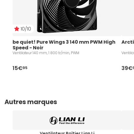
10/10
be quiet! Pure Wings 3 140 mm PWM High 
Arcti
Speed - Noir
Ventilateur 140 mm, 1 800 tr/min, PWM
Ventil
15€
39€
95
Autres marques
Ventilateur Boîtier Lian Li