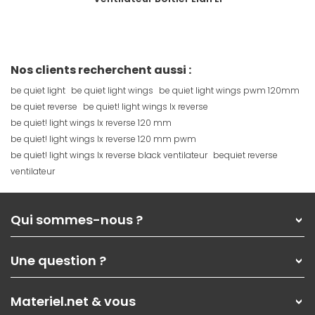
Nos clients recherchent aussi :
be quiet light
be quiet light wings
be quiet light wings pwm 120mm
be quiet reverse
be quiet! light wings lx reverse
be quiet! light wings lx reverse 120 mm
be quiet! light wings lx reverse 120 mm pwm
be quiet! light wings lx reverse black ventilateur
bequiet reverse
ventilateur
Qui sommes-nous ?
Qui sommes-nous ?
Une question ?
Nos services
Les magasins Materiel.net
Rubrique d'aide / FAQ
Nos solutions pour les pros
Materiel.net & vous
Paiement, livraison
Contactez-nous