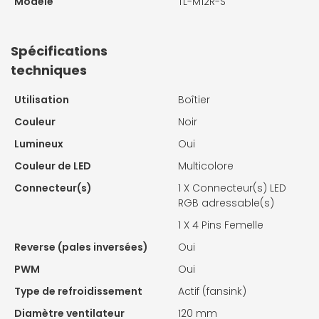
Modèle
TL-M12R-S
Spécifications
techniques
Utilisation
Boîtier
Couleur
Noir
Lumineux
Oui
Couleur de LED
Multicolore
Connecteur(s)
1 X
Connecteur(s) LED
RGB adressable(s)
1 X
4 Pins Femelle
Reverse (pales inversées)
Oui
PWM
Oui
Type de refroidissement
Actif (fansink)
Diamètre ventilateur
120 mm