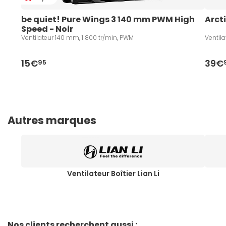
be quiet! Pure Wings 3 140 mm PWM High 
Arcti
Speed - Noir
Ventilateur 140 mm, 1 800 tr/min, PWM
Ventil
15€
39€
95
Autres marques
Ventilateur Boîtier Lian Li
Nos clients recherchent aussi :