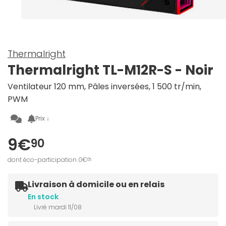
Thermalright
Thermalright TL-M12R-S - Noir
Ventilateur 120 mm, Pâles inversées, 1 500 tr/min,
PWM
Prix ↓
9€
90
dont éco-participation 0€
05
Livraison à domicile ou en relais
En stock
Livré mardi 11/08