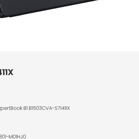
411X
xpertBook B1 B1503CVA-S71411X
801-M01HJ0