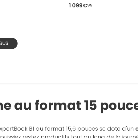
1 099€
95
ASUS
che au format 15 pouc
ExpertBook B1 au format 15,6 pouces se dote d'un
uissiez restez productifs tout au long de la journé