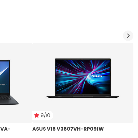
9/10
CVA-
ASUS V16 V3607VH-RP091W
A