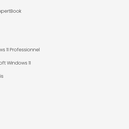
xpertBook
s 11 Professionnel
oft Windows 11
is