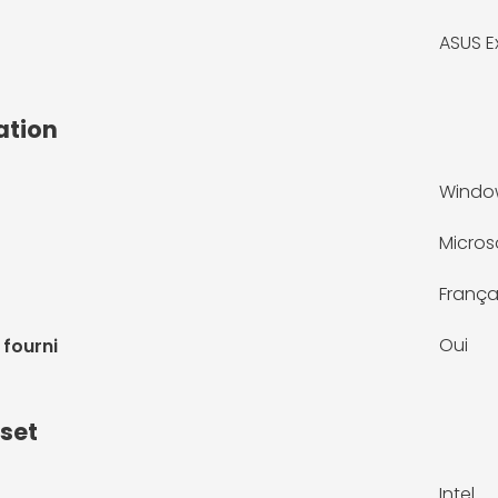
ASUS E
ation
Window
Micros
França
Oui
 fourni
pset
Intel