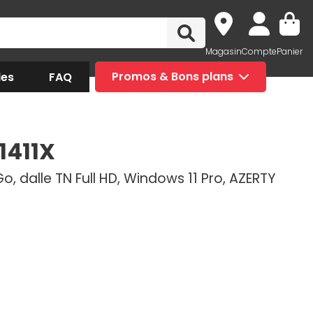
Magasin
Compte
Panier
des
FAQ
Promos & Bons plans
1411X
Go, dalle TN Full HD, Windows 11 Pro, AZERTY