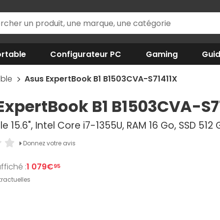
rtable
Configurateur PC
Gaming
Gui
able
Asus ExpertBook B1 B1503CVA-S71411X
ExpertBook B1 B1503CVA-S7
e 15.6", Intel Core i7-1355U, RAM 16 Go, SSD 512 
Donnez votre avis
ffiché :
1 079€
95
ractuelles