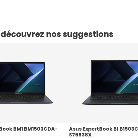
e, découvrez nos suggestions
tBook BM1 BM1503CDA-
Asus ExpertBook B1 B1503
S76538X