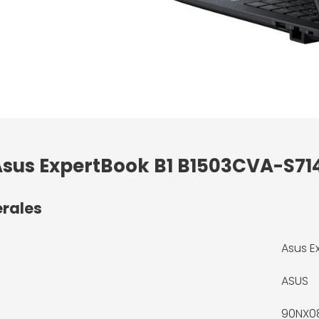
 Asus ExpertBook B1 B1503CVA-S71
érales
Asus E
ASUS
90NX0