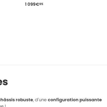
1 099€
1
95
es
châssis robuste
, d'une
configuration puissante
e !