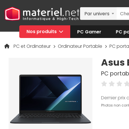
Par univers
Nos produits
PC Gamer
PC po
PC et Ordinateur
Ordinateur Portable
PC port
Asus 
PC portabl
Dernier prix a
Photos non cont