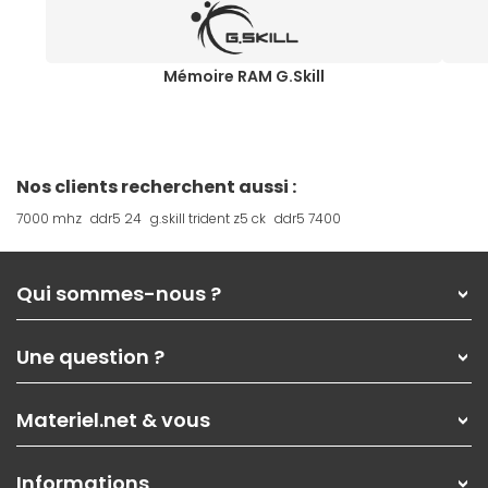
Mémoire RAM G.Skill
Nos clients recherchent aussi :
7000 mhz
ddr5 24
g.skill trident z5 ck
ddr5 7400
Qui sommes-nous ?
Qui sommes-nous ?
Une question ?
Nos services
Les magasins Materiel.net
Rubrique d'aide / FAQ
Nos solutions pour les pros
Materiel.net & vous
Paiement, livraison
Contactez-nous
Garanties
,
Pack Zen
On répare votre PC portable
SAV, demander un retour
Informations