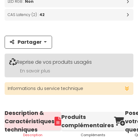
LED RGB :
Non
CAS Latency (2) :
42
Partager
Reprise de vos produits usagés
En savoir plus
Informations du service technique
Description &
Pos
Produits
Caractéristiques
votr
complémentaires
techniques
ques
Description
Compléments
Q