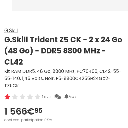
G.Skill
G.Skill Trident Z5 CK - 2 x 24 Go
(48 Go) - DDR5 8800 MHz -
CL42
Kit RAM DDR5, 48 Go, 8800 MHz, PC70400, CL42-55-
55-140, 1,45 Volts, Noir, F5-8800C4255H24GX2-
TZ5CK
Prix ↓
1 avis
1 566€
95
dont éco-participation 0€
05