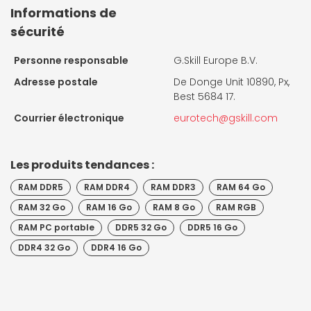
Informations de
sécurité
Personne responsable
G.Skill Europe B.V.
Adresse postale
De Donge Unit 10890, Px,
Best 5684 17.
Courrier électronique
eurotech@gskill.com
Les produits tendances :
RAM DDR5
RAM DDR4
RAM DDR3
RAM 64 Go
RAM 32 Go
RAM 16 Go
RAM 8 Go
RAM RGB
RAM PC portable
DDR5 32 Go
DDR5 16 Go
DDR4 32 Go
DDR4 16 Go