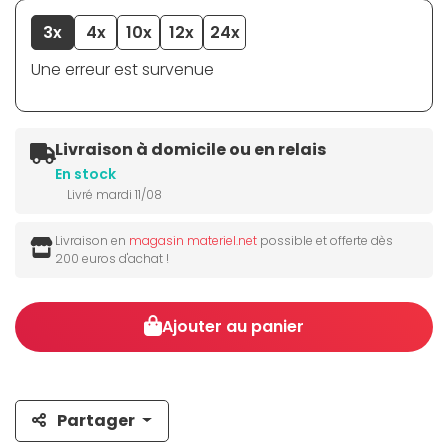
3x
4x
10x
12x
24x
Une erreur est survenue
Livraison à domicile ou en relais
En stock
Livré mardi 11/08
Livraison en
magasin materiel.net
possible et offerte dès
200 euros d'achat !
Ajouter au panier
Partager