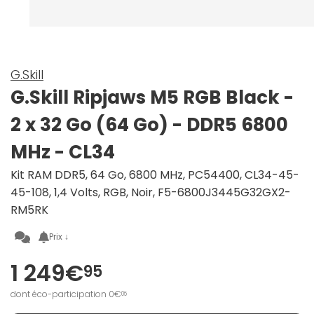
G.Skill
G.Skill Ripjaws M5 RGB Black -
2 x 32 Go (64 Go) - DDR5 6800
MHz - CL34
Kit RAM DDR5, 64 Go, 6800 MHz, PC54400, CL34-45-
45-108, 1,4 Volts, RGB, Noir, F5-6800J3445G32GX2-
RM5RK
Prix ↓
1 249€
95
dont éco-participation 0€
05