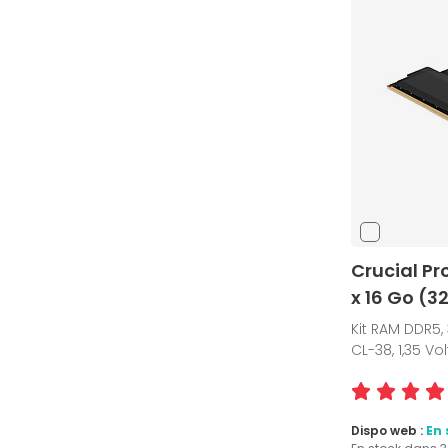
Crucial Pr
x 16 Go (3
Kit RAM DDR5,
CL-38, 1,35 V
Dispo web :
En 