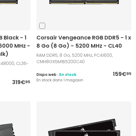
Black - 1
Corsair Vengeance RGB DDR5 - 1 x
 6000 MHz -
8 Go (8 Go) - 5200 MHz - CL40
ulk)
RAM DDR5, 8 Go, 5200 MHz, PC41600,
CMH8GX5M1B5200C40
C48000, CL36-
159€
95
Dispo web :
En stock
En stock dans 1 magasin
319€
95