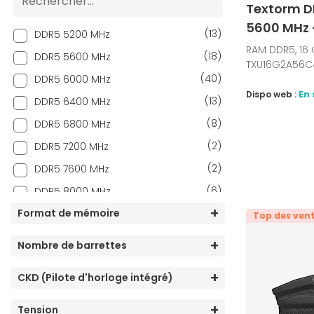
Textorm DD
5600 MHz 
(13)
DDR5 5200 MHz
RAM DDR5, 16
(18)
DDR5 5600 MHz
TXU16G2A56C
(40)
DDR5 6000 MHz
Dispo web :
En 
(13)
DDR5 6400 MHz
(8)
DDR5 6800 MHz
(2)
DDR5 7200 MHz
(2)
DDR5 7600 MHz
(6)
DDR5 8000 MHz
(2)
Format de mémoire
DDR5 8200 MHz
Top des ven
(3)
DDR5 8400 MHz
Nombre de barrettes
(3)
DDR5 8800 MHz
CKD (Pilote d'horloge intégré)
Tension