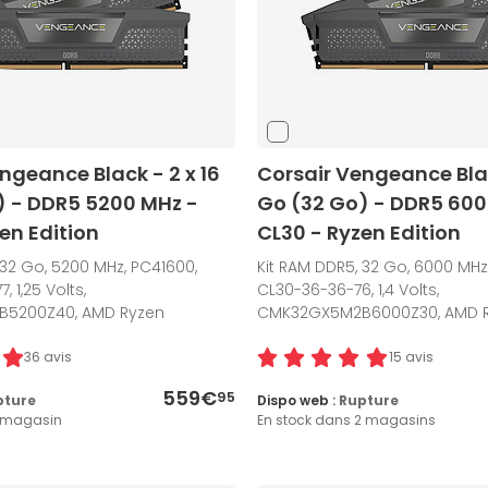
ngeance Black - 2 x 16
Corsair Vengeance Blac
) - DDR5 5200 MHz -
Go (32 Go) - DDR5 600
en Edition
CL30 - Ryzen Edition
 32 Go, 5200 MHz, PC41600,
Kit RAM DDR5, 32 Go, 6000 MHz
 1,25 Volts,
CL30-36-36-76, 1,4 Volts,
5200Z40, AMD Ryzen
CMK32GX5M2B6000Z30, AMD 
36 avis
15 avis
559€
95
pture
Dispo web :
Rupture
1 magasin
En stock dans 2 magasins