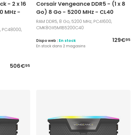
k - 2 x 16
Corsair Vengeance DDR5 - (1 x 8
0 MHz -
Go) 8 Go - 5200 MHz - CL40
RAM DDR5, 8 Go, 5200 MHz, PC41600,
CMK8GX5M1B5200C40
, PC48000,
129€
95
Dispo web :
En stock
En stock dans 2 magasins
506€
95