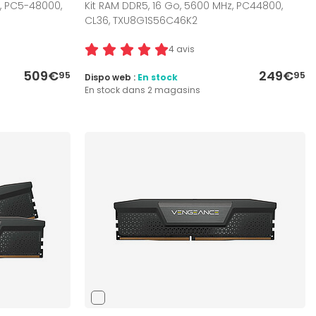
, PC5-48000,
Kit RAM DDR5, 16 Go, 5600 MHz, PC44800,
CL36, TXU8G1S56C46K2
4 avis
509€
249€
95
95
Dispo web :
En stock
En stock dans 2 magasins