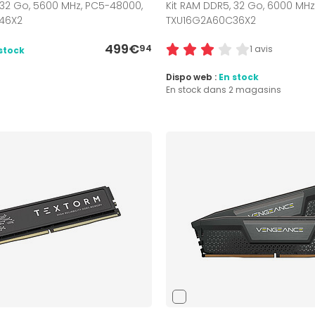
 32 Go, 5600 MHz, PC5-48000,
Kit RAM DDR5, 32 Go, 6000 MHz
46X2
TXU16G2A60C36X2
499€
94
1 avis
stock
Dispo web :
En stock
En stock dans 2 magasins