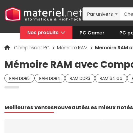
Par univers
Nos produits
PC Gamer
PC po
Composant PC
Mémoire RAM
Mémoire RAM av
Mémoire RAM avec Compat
RAM DDR5
RAM DDR4
RAM DDR3
RAM 64 Go
Meilleures ventes
Nouveautés
Les mieux notés