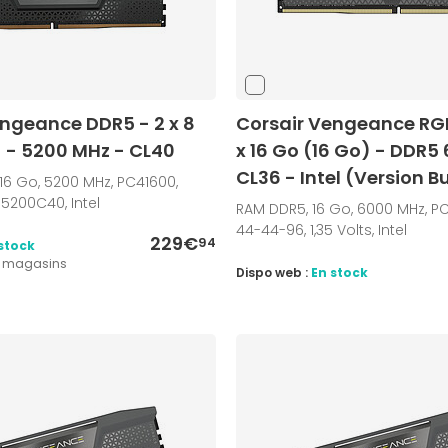
engeance DDR5 - 2 x 8
Corsair Vengeance RGB 
) - 5200 MHz - CL40
x 16 Go (16 Go) - DDR5
CL36 - Intel (Version B
 16 Go, 5200 MHz, PC41600,
200C40, Intel
RAM DDR5, 16 Go, 6000 MHz, P
44-44-96, 1,35 Volts, Intel
229€
94
stock
2 magasins
Dispo web :
En stock