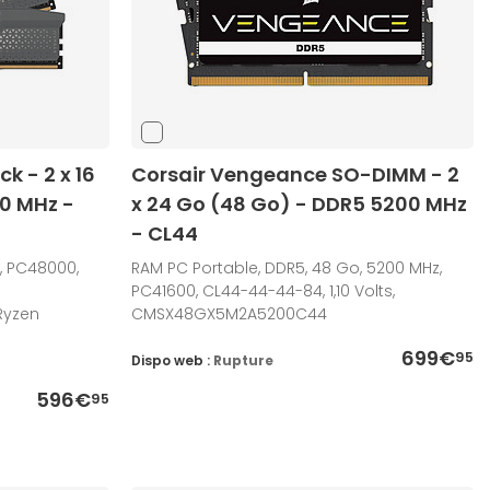
k - 2 x 16
Corsair Vengeance SO-DIMM - 2
0 MHz -
x 24 Go (48 Go) - DDR5 5200 MHz
- CL44
, PC48000,
RAM PC Portable, DDR5, 48 Go, 5200 MHz,
PC41600, CL44-44-44-84, 1,10 Volts,
Ryzen
CMSX48GX5M2A5200C44
699€
95
Dispo web :
Rupture
596€
95