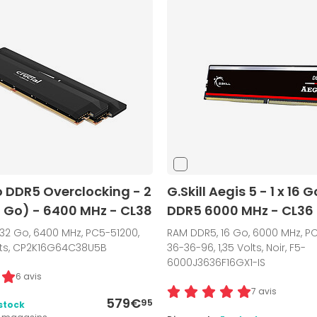
o DDR5 Overclocking - 2
G.Skill Aegis 5 - 1 x 16 
2 Go) - 6400 MHz - CL38
DDR5 6000 MHz - CL36
 32 Go, 6400 MHz, PC5-51200,
RAM DDR5, 16 Go, 6000 MHz, P
olts, CP2K16G64C38U5B
36-36-96, 1,35 Volts, Noir, F5-
6000J3636F16GX1-IS
6 avis
7 avis
579€
95
stock