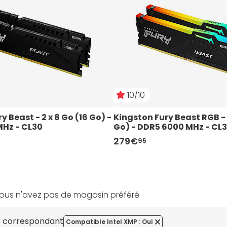
10/10
 Beast - 2 x 8 Go (16 Go) - 
Kingston Fury Beast RGB - 2
Hz - CL30
Go) - DDR5 6000 MHz - CL
279€
95
ous n'avez pas de magasin préféré
es correspondant
Compatible Intel XMP : Oui