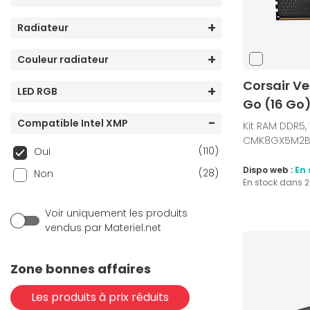
Radiateur
Couleur radiateur
Corsair V
LED RGB
Go (16 Go
Compatible Intel XMP
Kit RAM DDR5,
CMK8GX5M2B5
(110)
Oui
Dispo web :
En 
(28)
Non
En stock dans 
Voir uniquement les produits
vendus par Materiel.net
Zone bonnes affaires
Les produits à prix réduits