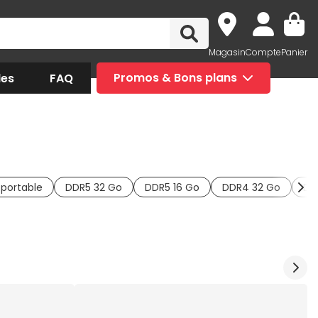
Magasin
Compte
Panier
des
FAQ
Promos & Bons plans
portable
DDR5 32 Go
DDR5 16 Go
DDR4 32 Go
DD