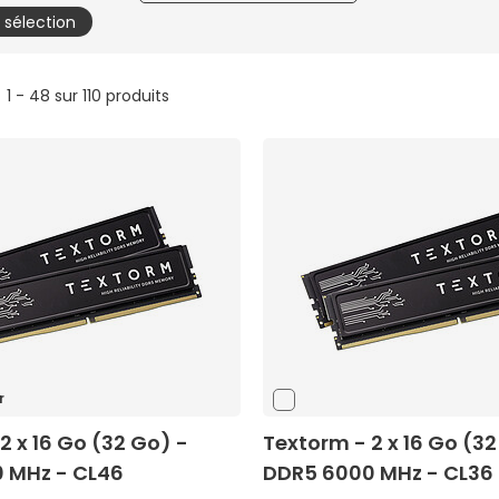
a sélection
1 - 48 sur 110 produits
r
2 x 16 Go (32 Go) -
Textorm - 2 x 16 Go (32
 MHz - CL46
DDR5 6000 MHz - CL36