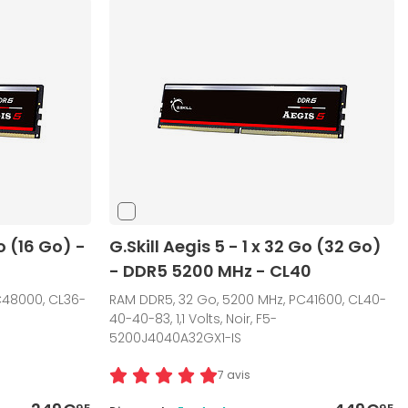
Go (16 Go) -
G.Skill Aegis 5 - 1 x 32 Go (32 Go)
- DDR5 5200 MHz - CL40
C48000, CL36-
RAM DDR5, 32 Go, 5200 MHz, PC41600, CL40-
40-40-83, 1,1 Volts, Noir, F5-
5200J4040A32GX1-IS
7 avis