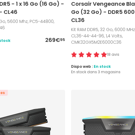
R5 - 1 x 16 Go (16 Go) -
Corsair Vengeance Blac
- CL46
Go (32 Go) - DDR5 600
CL36
 Go, 5600 Mhz, PC5-44800,
46
Kit RAM DDR5, 32 Go, 6000 MHz
CL36-44-44-96, 1,4 Volts,
269€
95
stock
CMK32GX5M2E6000C36
18 avis
Dispo web :
En stock
En stock dans 3 magasins
tes