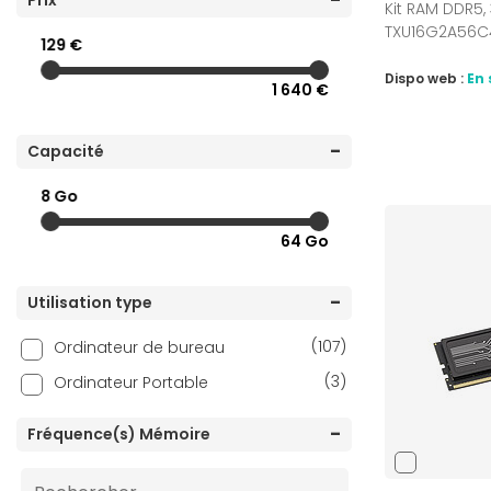
Prix
Kit RAM DDR5,
TXU16G2A56C
129 €
Dispo web :
En 
1 640 €
Capacité
8 Go
64 Go
Utilisation type
(107)
Ordinateur de bureau
(3)
Ordinateur Portable
Fréquence(s) Mémoire