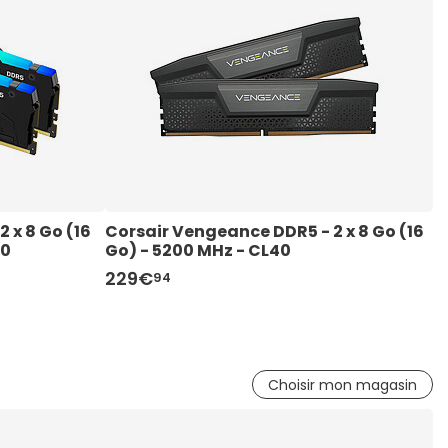
 x 8 Go (16 
Corsair Vengeance DDR5 - 2 x 8 Go (16 
K
30
Go) - 5200 MHz - CL40
-
229€
5
94
Choisir mon magasin