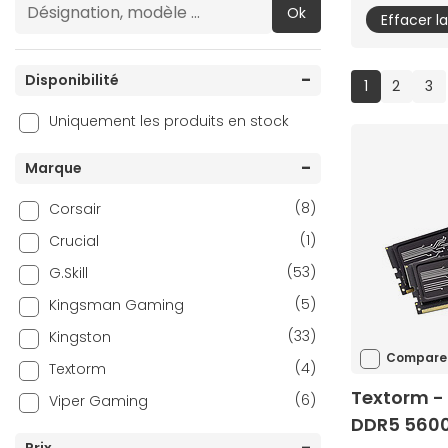
Ok
Effacer l
Disponibilité
(current)
1
2
3
Uniquement les produits en stock
Marque
(8)
Corsair
(1)
Crucial
(53)
G.Skill
(5)
Kingsman Gaming
(33)
Kingston
Compare
(4)
Textorm
Textorm - 
(6)
Viper Gaming
DDR5 5600