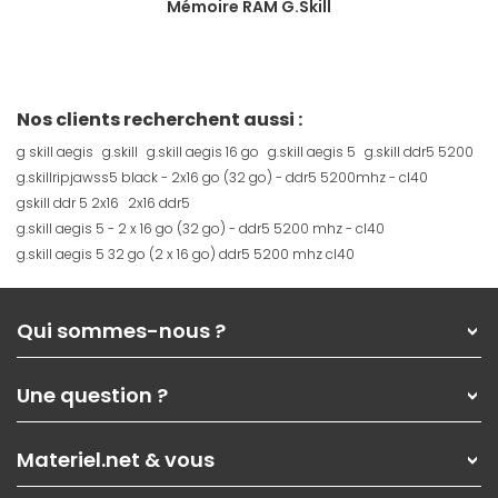
Mémoire RAM G.Skill
Nos clients recherchent aussi :
g skill aegis
g.skill
g.skill aegis 16 go
g.skill aegis 5
g.skill ddr5 5200
g.skillripjawss5 black - 2x16 go (32 go) - ddr5 5200mhz - cl40
gskill ddr 5 2x16
2x16 ddr5
g.skill aegis 5 - 2 x 16 go (32 go) - ddr5 5200 mhz - cl40
g.skill aegis 5 32 go (2 x 16 go) ddr5 5200 mhz cl40
Qui sommes-nous ?
Qui sommes-nous ?
Une question ?
Nos services
Les magasins Materiel.net
Rubrique d'aide / FAQ
Nos solutions pour les pros
Materiel.net & vous
Paiement, livraison
Contactez-nous
Garanties
,
Pack Zen