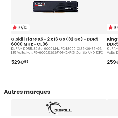
10/10
10
G.Skill Flare X5 - 2 x 16 Go (32 Go) - DDR5 
Kings
6000 MHz - CL36
DDR5
Kit RAM DDR5, 32 Go, 6000 MHz, PC48000, CL36-36-36-96,
Kit RA
1,35 Volts, Noir, F5-6000J3636F16GX2-FX5, Certifié AMD EXPO
Volts,
529€
259
95
Autres marques