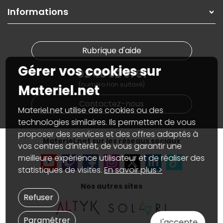
On répare votre PC portable
SAV, demander un retour
Informations
On rachète votre carte graphique
Informations
PC sur mesure : Votre RDV personnalisé
Guides d'achats et tutoriels
Plan du site
Notre démarche écologique
Nos marques
Materiel.net recrute
Rubrique d'aide
Conditions générales de vente
Notre programme d'affiliation
Marketplace
Gérer vos cookies sur
Partenariat & Sponsoring
02 40 92 91 91
Informations légales
(numéro non surtaxé)
Données personnelles
et
cookies
Materiel.net
Gérer vos cookies
Contactez-nous
Accessibilité : non conforme
Materiel.net utilise des cookies ou des
technologies similaires. Ils permettent de vous
proposer des services et des offres adaptés à
Materiel.net sur les réseaux sociaux
vos centres d’intérêt, de vous garantir une
meilleure expérience utilisateur et de réaliser des
statistiques de visites.
En savoir plus >
Nos autres sites
Refuser
Paramétrer
J'accepte