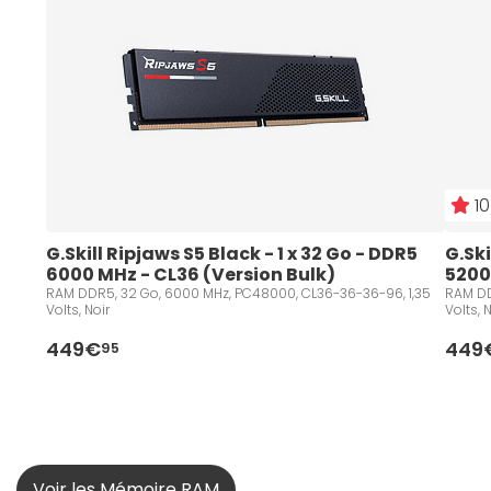
10
G.Skill Ripjaws S5 Black - 1 x 32 Go - DDR5 
G.Ski
6000 MHz - CL36 (Version Bulk)
5200
RAM DDR5, 32 Go, 6000 MHz, PC48000, CL36-36-36-96, 1,35
RAM DD
Volts, Noir
Volts,
449€
449
95
Voir les Mémoire RAM