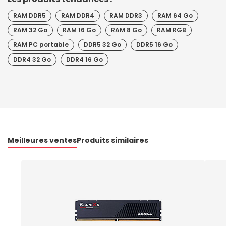
RAM DDR5
RAM DDR4
RAM DDR3
RAM 64 Go
RAM 32 Go
RAM 16 Go
RAM 8 Go
RAM RGB
RAM PC portable
DDR5 32 Go
DDR5 16 Go
DDR4 32 Go
DDR4 16 Go
Meilleures ventes
Produits similaires