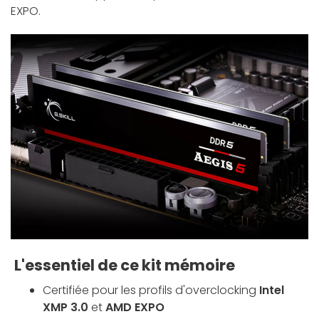
EXPO.
L'essentiel de ce kit mémoire
Certifiée pour les profils d'overclocking
Intel
XMP 3.0
et
AMD EXPO