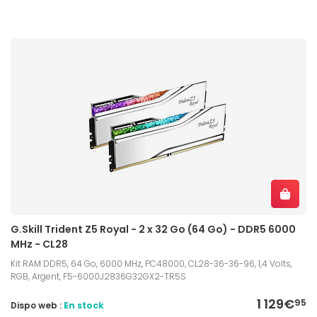
G.Skill Trident Z5 Royal - 2 x 32 Go (64 Go) - DDR5 6000
MHz - CL28
Kit RAM DDR5, 64 Go, 6000 MHz, PC48000, CL28-36-36-96, 1,4 Volts,
RGB, Argent, F5-6000J2836G32GX2-TR5S
1 129€
95
Dispo web :
En stock