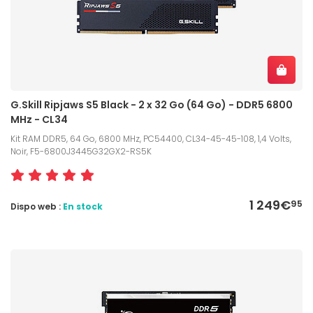
G.Skill Ripjaws S5 Black - 2 x 32 Go (64 Go) - DDR5 6800
MHz - CL34
Kit RAM DDR5, 64 Go, 6800 MHz, PC54400, CL34-45-45-108, 1,4 Volts,
Noir, F5-6800J3445G32GX2-RS5K
1 249€
95
Dispo web :
En stock