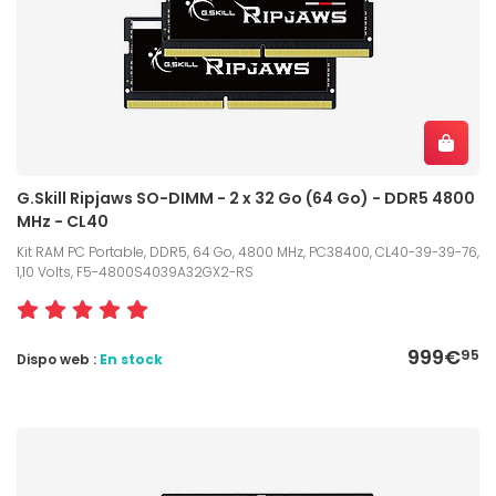
G.Skill Ripjaws SO-DIMM - 2 x 32 Go (64 Go) - DDR5 4800
MHz - CL40
Kit RAM PC Portable, DDR5, 64 Go, 4800 MHz, PC38400, CL40-39-39-76,
1,10 Volts, F5-4800S4039A32GX2-RS
999€
95
Dispo web :
En stock