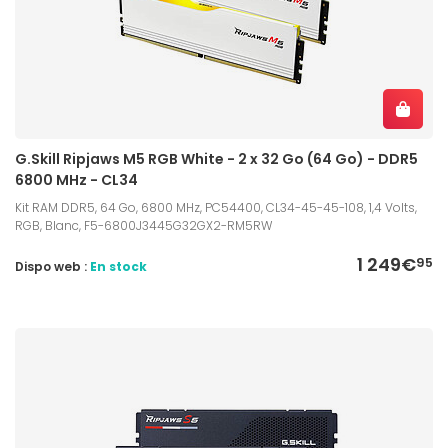
G.Skill Ripjaws M5 RGB White - 2 x 32 Go (64 Go) - DDR5
6800 MHz - CL34
Kit RAM DDR5, 64 Go, 6800 MHz, PC54400, CL34-45-45-108, 1,4 Volts,
RGB, Blanc, F5-6800J3445G32GX2-RM5RW
1 249€
95
Dispo web :
En stock