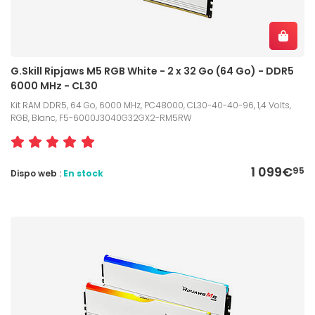
G.Skill Ripjaws M5 RGB White - 2 x 32 Go (64 Go) - DDR5
6000 MHz - CL30
Kit RAM DDR5, 64 Go, 6000 MHz, PC48000, CL30-40-40-96, 1,4 Volts,
RGB, Blanc, F5-6000J3040G32GX2-RM5RW
1 099€
95
Dispo web :
En stock