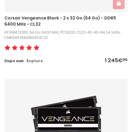
Corsair Vengeance Black - 2 x 32 Go (64 Go) - DDR5
6400 MHz - CL32
Kit RAM DDR5, 64 Go, 6400 MHz, PC51200, CL32-40-40-84, 1,4 Volts,
CMK64GX5M2B6400C32
1 245€
95
Dispo web :
Rupture