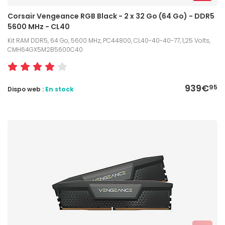
Corsair Vengeance RGB Black - 2 x 32 Go (64 Go) - DDR5
5600 MHz - CL40
Kit RAM DDR5, 64 Go, 5600 MHz, PC44800, CL40-40-40-77, 1,25 Volts,
CMH64GX5M2B5600C40
939€
95
Dispo web :
En stock