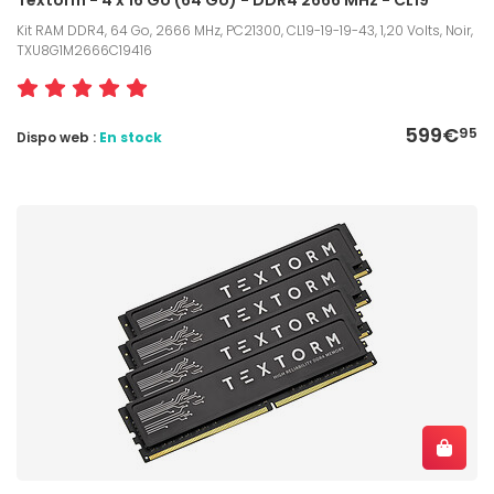
Kit RAM DDR4, 64 Go, 2666 MHz, PC21300, CL19-19-19-43, 1,20 Volts, Noir,
TXU8G1M2666C19416
599€
95
Dispo web :
En stock