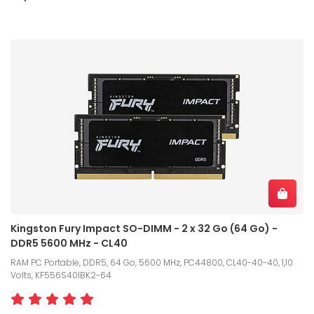
Kingston Fury Impact SO-DIMM - 2 x 32 Go (64 Go) -
DDR5 5600 MHz - CL40
RAM PC Portable, DDR5, 64 Go, 5600 MHz, PC44800, CL40-40-40, 1,10
Volts, KF556S40IBK2-64