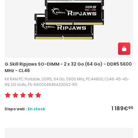
G.Skill Ripjaws SO-DIMM - 2 x 32 Go (64 Go) - DDR5 5600
MHz - CL46
Kit RAM PC Portable, DDR5, 64 Go, 5600 MHz, PC44800, CL46-45-45-
89, 1,10 Volts, F5-5600S4645A32GX2-RS
1 189€
95
Dispo web :
En stock