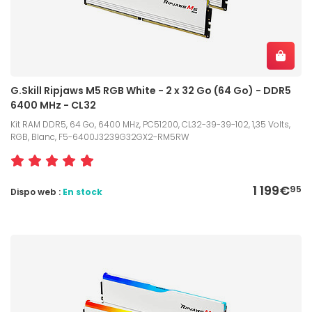
G.Skill Ripjaws M5 RGB White - 2 x 32 Go (64 Go) - DDR5
6400 MHz - CL32
Kit RAM DDR5, 64 Go, 6400 MHz, PC51200, CL32-39-39-102, 1,35 Volts,
RGB, Blanc, F5-6400J3239G32GX2-RM5RW
1 199€
95
Dispo web :
En stock