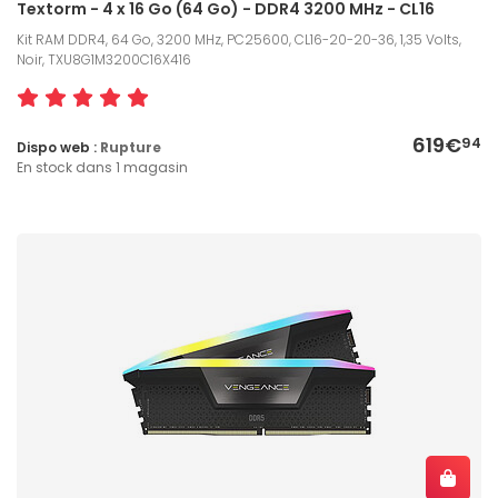
Textorm - 4 x 16 Go (64 Go) - DDR4 3200 MHz - CL16
Kit RAM DDR4, 64 Go, 3200 MHz, PC25600, CL16-20-20-36, 1,35 Volts,
Noir, TXU8G1M3200C16X416
619€
94
Dispo web :
Rupture
En stock dans 1 magasin