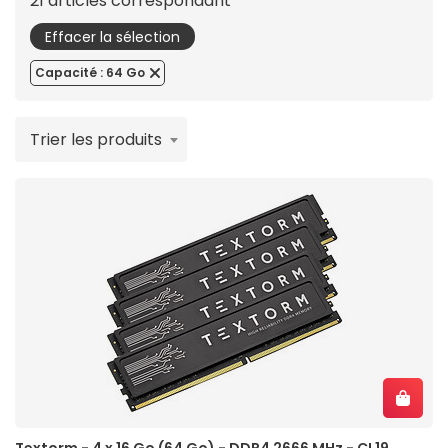
21 articles correspondant
Effacer la sélection
Capacité : 64 Go
Trier les produits
Textorm - 4 x 16 Go (64 Go) - DDR4 2666 MHz - CL19