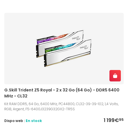
G.Skill Trident Z5 Royal - 2 x 32 Go (64 Go) - DDR5 6400
MHz - CL32
Kit RAM DDR5, 64 Go, 6400 MHz, PC44800, CL32-39-39-102, 1,4 Volts,
RGB, Argent, F5-6400J3239G32GX2-TR5S
1 199€
95
Dispo web :
En stock