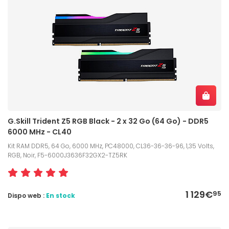
G.Skill Trident Z5 RGB Black - 2 x 32 Go (64 Go) - DDR5
6000 MHz - CL40
Kit RAM DDR5, 64 Go, 6000 MHz, PC48000, CL36-36-36-96, 1,35 Volts,
RGB, Noir, F5-6000J3636F32GX2-TZ5RK
1 129€
95
Dispo web :
En stock