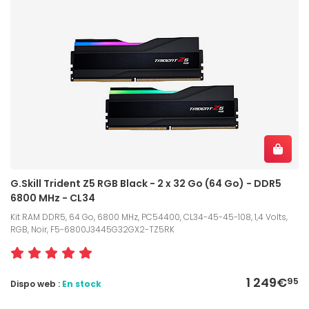
G.Skill Trident Z5 RGB Black - 2 x 32 Go (64 Go) - DDR5
6800 MHz - CL34
Kit RAM DDR5, 64 Go, 6800 MHz, PC54400, CL34-45-45-108, 1,4 Volts,
RGB, Noir, F5-6800J3445G32GX2-TZ5RK
1 249€
95
Dispo web :
En stock