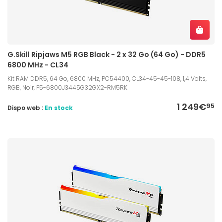
G.Skill Ripjaws M5 RGB Black - 2 x 32 Go (64 Go) - DDR5
6800 MHz - CL34
Kit RAM DDR5, 64 Go, 6800 MHz, PC54400, CL34-45-45-108, 1,4 Volts,
RGB, Noir, F5-6800J3445G32GX2-RM5RK
1 249€
95
Dispo web :
En stock