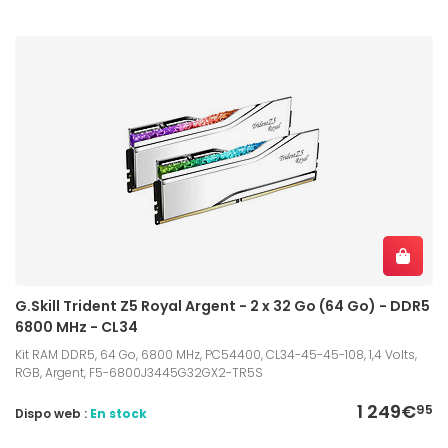
G.Skill Trident Z5 Royal Argent - 2 x 32 Go (64 Go) - DDR5
6800 MHz - CL34
Kit RAM DDR5, 64 Go, 6800 MHz, PC54400, CL34-45-45-108, 1,4 Volts,
RGB, Argent, F5-6800J3445G32GX2-TR5S
1 249€
95
Dispo web :
En stock