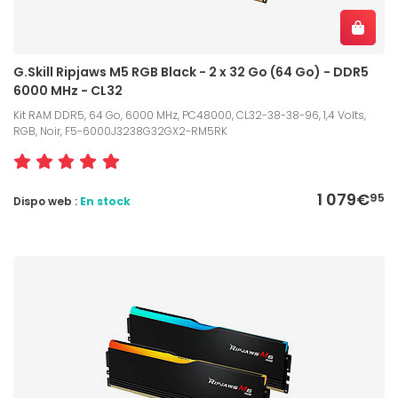
G.Skill Ripjaws M5 RGB Black - 2 x 32 Go (64 Go) - DDR5
6000 MHz - CL32
Kit RAM DDR5, 64 Go, 6000 MHz, PC48000, CL32-38-38-96, 1,4 Volts,
RGB, Noir, F5-6000J3238G32GX2-RM5RK
1 079€
95
Dispo web :
En stock