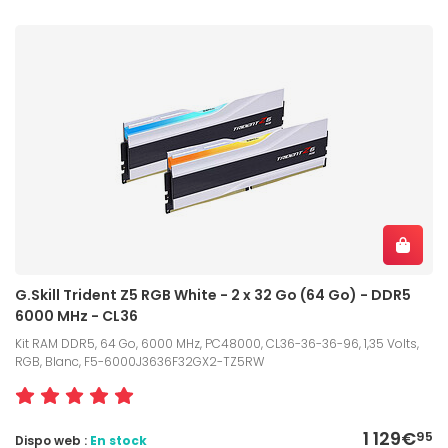
G.Skill Trident Z5 RGB White - 2 x 32 Go (64 Go) - DDR5
6000 MHz - CL36
Kit RAM DDR5, 64 Go, 6000 MHz, PC48000, CL36-36-36-96, 1,35 Volts,
RGB, Blanc, F5-6000J3636F32GX2-TZ5RW
1 129€
95
Dispo web :
En stock