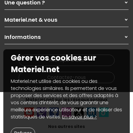
Une question ?
Nos services
Les magasins Materiel.net
Rubrique d'aide / FAQ
Nos solutions pour les pros
Materiel.net & vous
Paiement, livraison
Contactez-nous
Garanties
,
Pack Zen
On répare votre PC portable
SAV, demander un retour
Informations
On rachète votre carte graphique
Informations
PC sur mesure : Votre RDV personnalisé
Guides d'achats et tutoriels
Plan du site
Notre démarche écologique
Gérer vos cookies sur
Nos marques
Materiel.net recrute
Rubrique d'aide
Conditions générales de vente
Notre programme d'affiliation
Materiel.net
Marketplace
Partenariat & Sponsoring
Informations légales
Contactez-nous
Materiel.net utilise des cookies ou des
Données personnelles
et
cookies
Gérer vos cookies
technologies similaires. Ils permettent de vous
Accessibilité : non conforme
proposer des services et des offres adaptés à
Materiel.net sur les réseaux sociaux
vos centres d’intérêt, de vous garantir une
meilleure expérience utilisateur et de réaliser des
statistiques de visites.
En savoir plus >
Nos autres sites