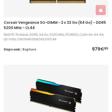
Corsair Vengeance SO-DIMM - 2 x 32 Go (64 Go) - DDR5
5200 MHz - CL44
RAM PC Portable, DDR5, 64 Go, 5200 MHz, PC41600, CL44-44-44-84,
1,10 Volts, CMSX64GX5M2A5200C44
979€
95
Dispo web :
Rupture