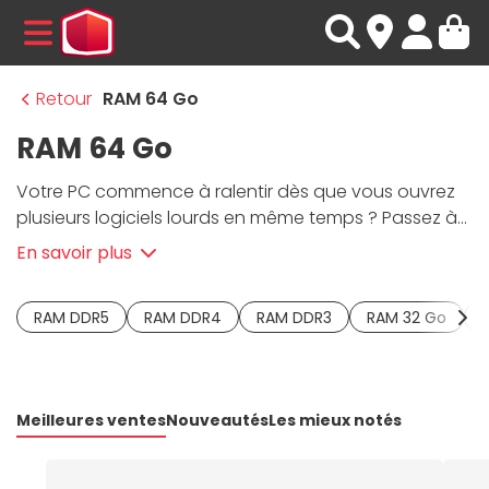
MENU
Retour
RAM 64 Go
RAM 64 Go
Votre PC commence à ralentir dès que vous ouvrez
plusieurs logiciels lourds en même temps ? Passez à
la vitesse supérieure avec une
RAM 64 Go
et
En savoir plus
découvrez le multitâche sans limite. Avec une
mémoire DDR5
, vous entrez dans une autre
RAM DDR5
RAM DDR4
RAM DDR3
RAM 32 Go
dimension : montage vidéo 4K et rendus 3D fluides,
virtualisation ou encore gaming + streaming
simultané sans le moindre accroc. Côté technique,
ces
kits mémoire
exploitent des fréquences élevées
Meilleures ventes
Nouveautés
Les mieux notés
de 5600 MHz à 6800 MHz, voire plus, avec des timings
optimisés et des tensions maîtrisées entre 1,1 V et 1,4 V
pour exploiter pleinement les processeurs AMD Ryzen