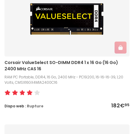
Corsair ValueSelect SO-DIMM DDR4 1 x 16 Go (16 Go)
2400 MHz CAS 16
RAM PC Portable, DDR4, 16 Go, 2400 MHz - PC19200, 16-16-16-39, 1,20
Volts, CMSX16GX4M1A2400C16
182€
95
Dispo web :
Rupture