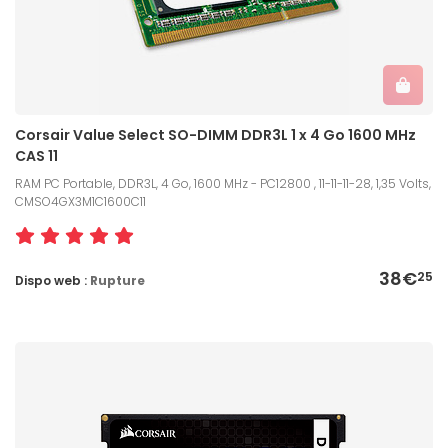
Corsair Value Select SO-DIMM DDR3L 1 x 4 Go 1600 MHz
CAS 11
RAM PC Portable, DDR3L, 4 Go, 1600 MHz - PC12800 , 11-11-11-28, 1,35 Volts,
CMSO4GX3M1C1600C11
38€
25
Dispo web :
Rupture