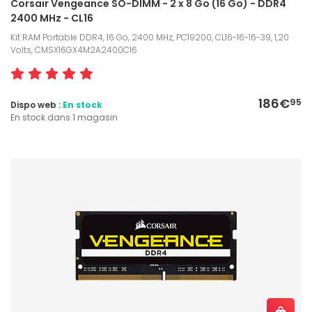
Corsair Vengeance SO-DIMM - 2 x 8 Go (16 Go) - DDR4
2400 MHz - CL16
Kit RAM Portable DDR4, 16 Go, 2400 MHz, PC19200, CL16-16-16-39, 1,20
Volts, CMSX16GX4M2A2400C16
186€
95
Dispo web :
En stock
En stock dans 1 magasin