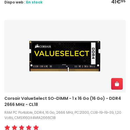
41€
95
Dispo web :
En stock
Corsair ValueSelect SO-DIMM - 1 x 16 Go (16 Go) - DDR4
2666 MHz - CL18
RAM PC Portable, DDR4, 16 Go, 2666 MHz, PC21300, CL18-19-19-39, 1,20
Volts, CMSX16GX4M1A2666C18