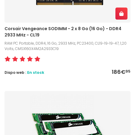
Corsair Vengeance SODIMM - 2 x 8 Go (16 Go) - DDR4
2933 MHz - CL19
RAM PC Portable, DDR4, 16 Go, 2933 MHz, PC23400, CL19-19-19-47, 1,20
Volts, CMSX16GX4M2A2933C19
186€
95
Dispo web :
En stock