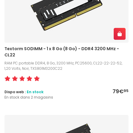
Textorm SODIMM - 1 x 8 Go (8 Go) - DDR4 3200 MHz -
CL22
RAM PC portable DDR4, 8 Go, 3200 MHz, PC25600, CL22-22-22-52,
1,20 Volts, Noir, TXS8G1M3200C22
79€
95
Dispo web :
En stock
En stock dans 2 magasins