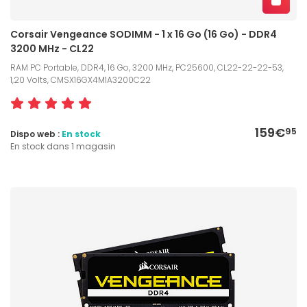
Corsair Vengeance SODIMM - 1 x 16 Go (16 Go) - DDR4
3200 MHz - CL22
RAM PC Portable, DDR4, 16 Go, 3200 MHz, PC25600, CL22-22-22-53,
1,20 Volts, CMSX16GX4M1A3200C22
159€
95
Dispo web :
En stock
En stock dans 1 magasin