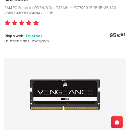
RAM PC Portable, DDR4, 8 Go, 2133 MHz - PC17000, 15-15-15-36, 1,20
Volts, CMSO8GX4M1A2133C15
95€
95
Dispo web :
En stock
En stock dans 1 magasin