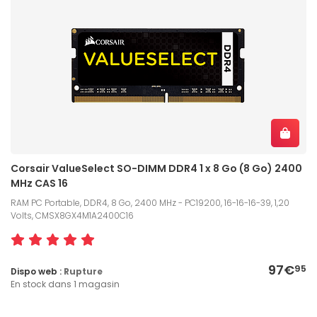
Corsair ValueSelect SO-DIMM DDR4 1 x 8 Go (8 Go) 2400
MHz CAS 16
RAM PC Portable, DDR4, 8 Go, 2400 MHz - PC19200, 16-16-16-39, 1,20
Volts, CMSX8GX4M1A2400C16
97€
95
Dispo web :
Rupture
En stock dans 1 magasin