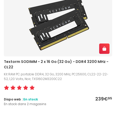
Textorm SODIMM - 2 x 16 Go (32 Go) - DDR4 3200 MHz -
CL22
Kit RAM PC portable DDR4, 32 Go, 3200 MHz, PC25600, CL22-22-22-
52, 1,20 Volts, Noir, TXS16G2M3200C22
239€
95
Dispo web :
En stock
En stock dans 2 magasins