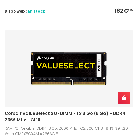
182€
95
Dispo web :
En stock
Corsair ValueSelect SO-DIMM - 1 x 8 Go (8 Go) - DDR4
2666 MHz - CL18
RAM PC Portable, DDR4, 8 Go, 2666 MHz, PC21300, CL18-19-19-39, 1,20
Volts, CMSX8GX4M1A2666C18