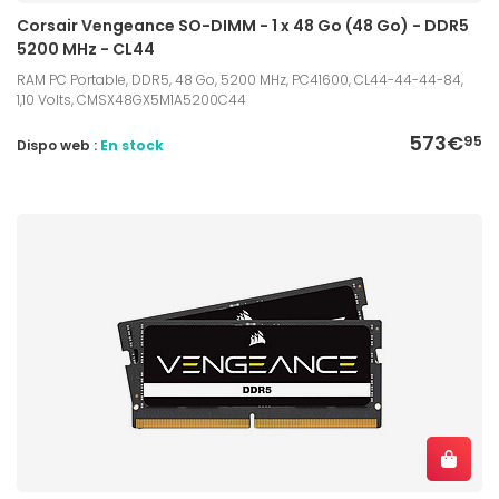
Corsair Vengeance SO-DIMM - 1 x 48 Go (48 Go) - DDR5
5200 MHz - CL44
RAM PC Portable, DDR5, 48 Go, 5200 MHz, PC41600, CL44-44-44-84,
1,10 Volts, CMSX48GX5M1A5200C44
573€
95
Dispo web :
En stock