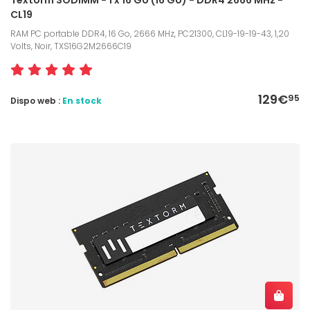
CL19
RAM PC portable DDR4, 16 Go, 2666 MHz, PC21300, CL19-19-19-43, 1,20
Volts, Noir, TXS16G2M2666C19
129€
95
Dispo web :
En stock