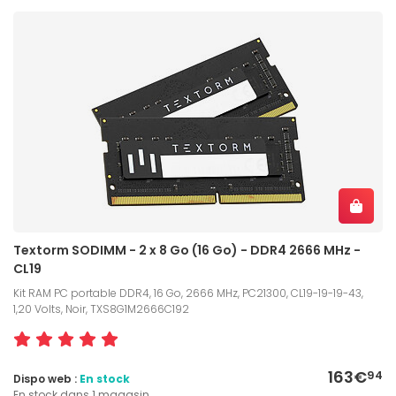
Textorm SODIMM - 2 x 8 Go (16 Go) - DDR4 2666 MHz -
CL19
Kit RAM PC portable DDR4, 16 Go, 2666 MHz, PC21300, CL19-19-19-43,
1,20 Volts, Noir, TXS8G1M2666C192
163€
94
Dispo web :
En stock
En stock dans 1 magasin