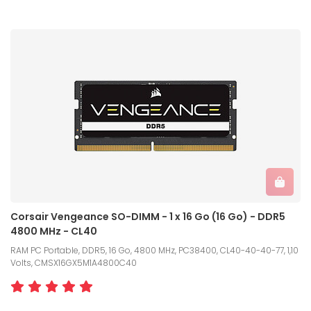
Corsair Vengeance SO-DIMM - 1 x 16 Go (16 Go) - DDR5
4800 MHz - CL40
RAM PC Portable, DDR5, 16 Go, 4800 MHz, PC38400, CL40-40-40-77, 1,10
Volts, CMSX16GX5M1A4800C40