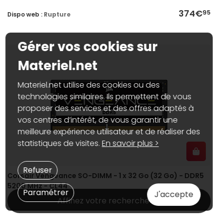
374€
95
Dispo web :
Rupture
Gérer vos cookies sur
Materiel.net
Materiel.net utilise des cookies ou des
technologies similaires. Ils permettent de vous
proposer des services et des offres adaptés à
vos centres d’intérêt, de vous garantir une
meilleure expérience utilisateur et de réaliser des
statistiques de visites.
En savoir plus >
Refuser
Corsair Vengeance SO-DIMM - 1 x 32 Go (32 Go) - DDR5
5200 MHz - CL44
Paramétrer
J'accepte
RAM PC Portable, DDR5, 32 Go, 5200 MHz, PC41600, CL44-44-44-84,
Affinez votre recherche
1,10 Volts, CMSX32GX5M1A5200C44