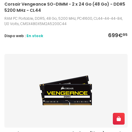
Corsair Vengeance SO-DIMM - 2 x 24 Go (48 Go) - DDR5
5200 MHz - CL44
RAM PC Portable, DDR5, 48 Go, 5200 MHz, PC41600, CL44-44-44-84,
1,10 Volts, CMSX48GX5M2A5200C44
699€
95
Dispo web :
En stock