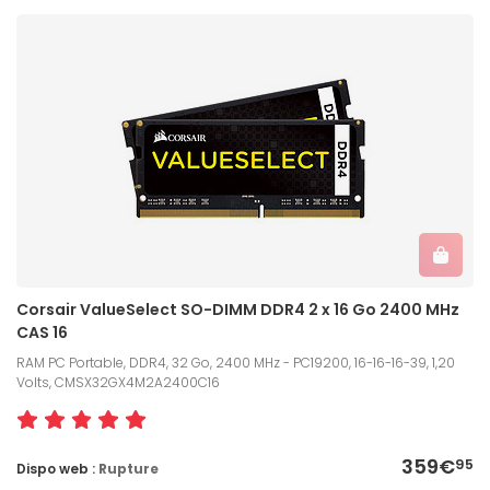
Corsair ValueSelect SO-DIMM DDR4 2 x 16 Go 2400 MHz
CAS 16
RAM PC Portable, DDR4, 32 Go, 2400 MHz - PC19200, 16-16-16-39, 1,20
Volts, CMSX32GX4M2A2400C16
359€
95
Dispo web :
Rupture