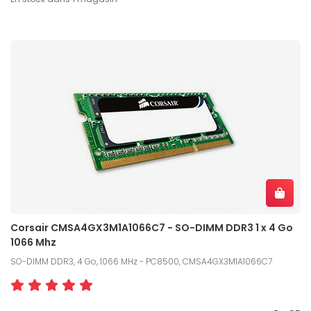
Corsair CMSA4GX3M1A1066C7 - SO-DIMM DDR3 1 x 4 Go
1066 Mhz
SO-DIMM DDR3, 4 Go, 1066 MHz - PC8500, CMSA4GX3M1A1066C7