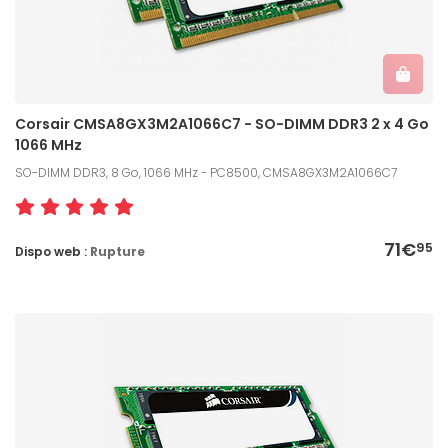
Corsair CMSA8GX3M2A1066C7 - SO-DIMM DDR3 2 x 4 Go
1066 MHz
SO-DIMM DDR3, 8 Go, 1066 MHz - PC8500, CMSA8GX3M2A1066C7
71€
95
Dispo web :
Rupture