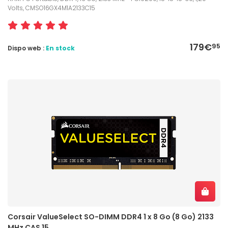
Volts, CMSO16GX4M1A2133C15
179€
95
Dispo web :
En stock
Corsair ValueSelect SO-DIMM DDR4 1 x 8 Go (8 Go) 2133
MHz CAS 15