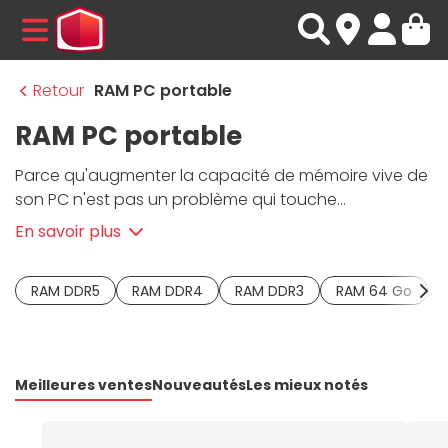
MENU
Retour
RAM PC portable
RAM PC portable
Parce qu'augmenter la capacité de mémoire vive de
son PC n'est pas un problème qui touche
uniquement les
ordinateurs de bureau
, nous vous
En savoir plus
proposons une sélection de
barrette de RAM pour
PC portable
au format SO-DIMM. Vous retrouverez
RAM DDR5
RAM DDR4
RAM DDR3
RAM 64 Go
notre catalogue, qui dispose à la fois de barrettes de
RAM DDR3 pour les
cartes mères
plus anciennes, ainsi
que de quoi augmenter votre mémoire vive DDR4 ou
DDR5. Quoi qu'il en soit au sein de notre stock de
Meilleures ventes
Nouveautés
Les mieux notés
mémoire vive vous trouverez de quoi remonter les
performances de votre
ordinateur
, afin qu'il retrouve
sa prime jeunesse !