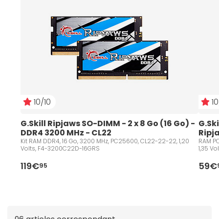
10/10
10
G.Skill Ripjaws SO-DIMM - 2 x 8 Go (16 Go) - 
G.Sk
DDR4 3200 MHz - CL22
Ripj
Kit RAM DDR4, 16 Go, 3200 MHz, PC25600, CL22-22-22, 1,20
RAM PC
Volts, F4-3200C22D-16GRS
1,35 V
119€
59€
95