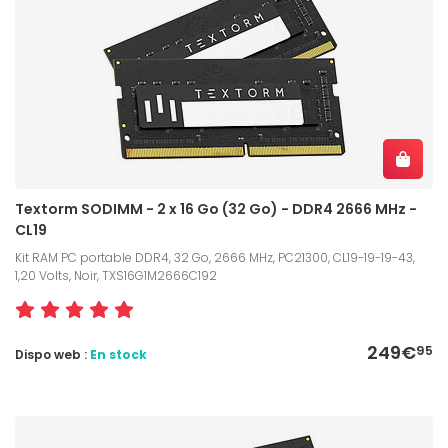
Textorm SODIMM - 2 x 16 Go (32 Go) - DDR4 2666 MHz -
CL19
Kit RAM PC portable DDR4, 32 Go, 2666 MHz, PC21300, CL19-19-19-43,
1,20 Volts, Noir, TXS16G1M2666C192
249€
95
Dispo web :
En stock