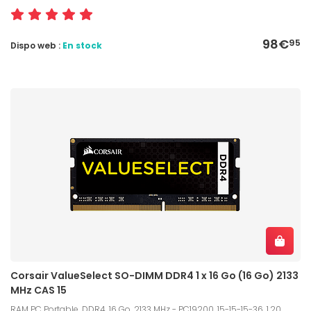
98€
95
Dispo web :
En stock
Corsair ValueSelect SO-DIMM DDR4 1 x 16 Go (16 Go) 2133
MHz CAS 15
RAM PC Portable, DDR4, 16 Go, 2133 MHz - PC19200, 15-15-15-36, 1,20