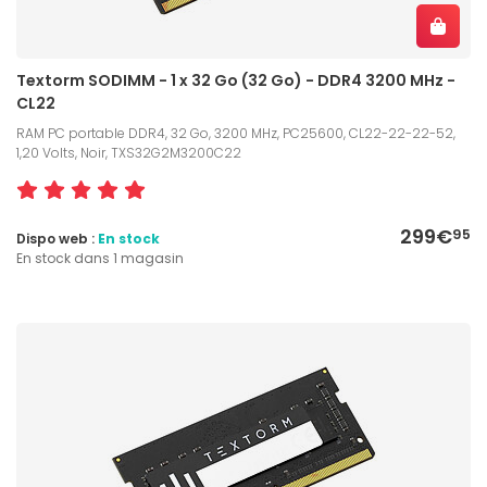
Textorm SODIMM - 1 x 32 Go (32 Go) - DDR4 3200 MHz -
CL22
RAM PC portable DDR4, 32 Go, 3200 MHz, PC25600, CL22-22-22-52,
1,20 Volts, Noir, TXS32G2M3200C22
299€
95
Dispo web :
En stock
En stock dans 1 magasin