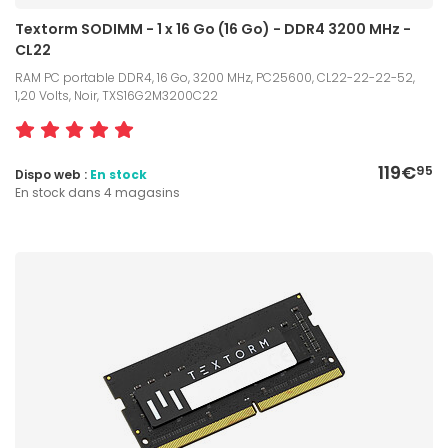
Textorm SODIMM - 1 x 16 Go (16 Go) - DDR4 3200 MHz -
CL22
RAM PC portable DDR4, 16 Go, 3200 MHz, PC25600, CL22-22-22-52,
1,20 Volts, Noir, TXS16G2M3200C22
119€
95
Dispo web :
En stock
En stock dans 4 magasins