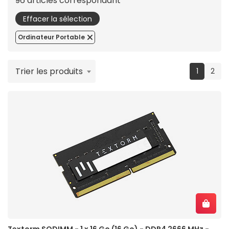
96 articles correspondant
Effacer la sélection
Ordinateur Portable
Trier les produits
(current
1
2
Textorm SODIMM - 1 x 16 Go (16 Go) - DDR4 2666 MHz -