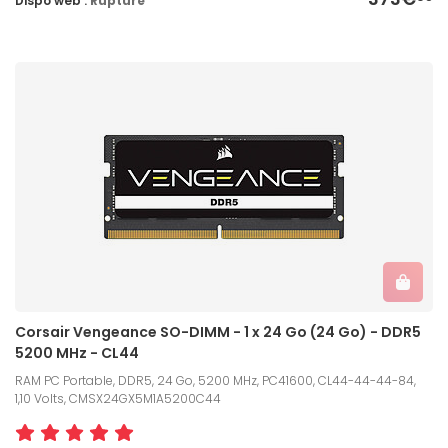
Dispo web :
Rupture
Corsair Vengeance SO-DIMM - 1 x 24 Go (24 Go) - DDR5
5200 MHz - CL44
RAM PC Portable, DDR5, 24 Go, 5200 MHz, PC41600, CL44-44-44-84,
1,10 Volts, CMSX24GX5M1A5200C44