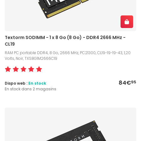
Textorm SODIMM - 1 x 8 Go (8 Go) - DDR4 2666 MHz -
CL19
RAM PC portable DDR4, 8 Go, 2666 MHz, PC21300, CL19-19-19-43, 1,20
Volts, Noir, TXS8G1M2666C19
84€
95
Dispo web :
En stock
En stock dans 2 magasins