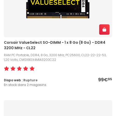
Corsair ValueSelect SO-DIMM - 1 x 8 Go (8 Go) - DDR4
3200 MHz - CL22
RAM PC Portable, DDR4, 8 Go, 3200 MHz, PC25600, CL22-22-22-53,
1,20 Volts, CMSX8GX4M1A3200C22
99€
95
Dispo web :
Rupture
En stock dans 2 magasins