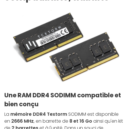
Une RAM DDR4 SODIMM compatible et
bien conçu
La
mémoire DDR4
Textorm
SODIMM est disponible
en
2666 MHz
, en barrette de
8 et 16 Go
ainsi qu'en kit
de
2 barrettes
et à l'unité. Dans un souci de