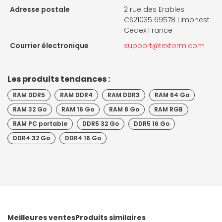
Adresse postale
2 rue des Erables
CS21035 69578 Limonest
Cedex France
Courrier électronique
support@textorm.com
Les produits tendances :
RAM DDR5
RAM DDR4
RAM DDR3
RAM 64 Go
RAM 32 Go
RAM 16 Go
RAM 8 Go
RAM RGB
RAM PC portable
DDR5 32 Go
DDR5 16 Go
DDR4 32 Go
DDR4 16 Go
Meilleures ventes
Produits similaires