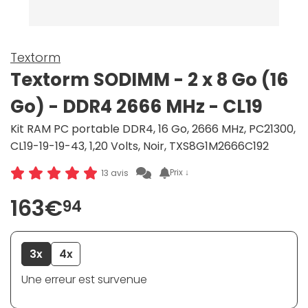
Textorm
Textorm SODIMM - 2 x 8 Go (16
Go) - DDR4 2666 MHz - CL19
Kit RAM PC portable DDR4, 16 Go, 2666 MHz, PC21300,
CL19-19-19-43, 1,20 Volts, Noir, TXS8G1M2666C192
Prix ↓
13 avis
163€
94
3x
4x
Une erreur est survenue