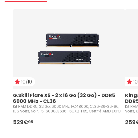
10/10
10
G.Skill Flare X5 - 2 x 16 Go (32 Go) - DDR5 
Kings
6000 MHz - CL36
DDR5
Kit RAM DDR5, 32 Go, 6000 MHz, PC48000, CL36-36-36-96,
Kit RA
1,35 Volts, Noir, F5-6000J3636F16GX2-FX5, Certifié AMD EXPO
Volts,
529€
259
95