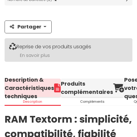
Partager
Reprise de vos produits usagés
En savoir plus
Description &
Pos
Produits
Caractéristiques
votr
complémentaires
techniques
ques
Description
Compléments
Q
RAM Textorm : simplicité,
compatibilité, fiabilité