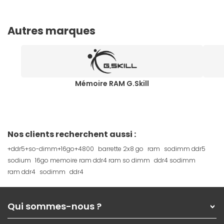
Autres marques
Mémoire RAM G.Skill
Nos clients recherchent aussi :
+ddr5+so-dimm+16go+4800
barrette 2x8 go
ram
sodimm ddr5
sodium
16go memoire ram ddr4 ram so dimm
ddr4 sodimm
ram ddr4
sodimm
ddr4
Qui sommes-nous ?