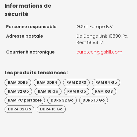
Informations de
sécurité
Personne responsable
G.Skill Europe B.V.
Adresse postale
De Donge Unit 10890, Px,
Best 5684 17.
Courrier électronique
eurotech@gskill.com
Les produits tendances :
RAM DDR5
RAM DDR4
RAM DDR3
RAM 64 Go
RAM 32 Go
RAM 16 Go
RAM 8 Go
RAM RGB
RAM PC portable
DDR5 32 Go
DDR5 16 Go
DDR4 32 Go
DDR4 16 Go