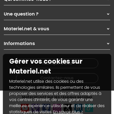
Qui sommes-nous ?
Une question ?
Nos services
Les magasins Materiel.net
Rubrique d'aide / FAQ
Nos solutions pour les pros
Materiel.net & vous
Paiement, livraison
Contactez-nous
Garanties
,
Pack Zen
On répare votre PC portable
SAV, demander un retour
Informations
On rachète votre carte graphique
Informations
PC sur mesure : Votre RDV personnalisé
Guides d'achats et tutoriels
Plan du site
Notre démarche écologique
Gérer vos cookies sur
Nos marques
Materiel.net recrute
Rubrique d'aide
Conditions générales de vente
Notre programme d'affiliation
Materiel.net
Marketplace
Partenariat & Sponsoring
Informations légales
Contactez-nous
Materiel.net utilise des cookies ou des
Données personnelles
et
cookies
Gérer vos cookies
technologies similaires. Ils permettent de vous
Accessibilité : non conforme
proposer des services et des offres adaptés à
Materiel.net sur les réseaux sociaux
vos centres d’intérêt, de vous garantir une
meilleure expérience utilisateur et de réaliser des
statistiques de visites.
En savoir plus >