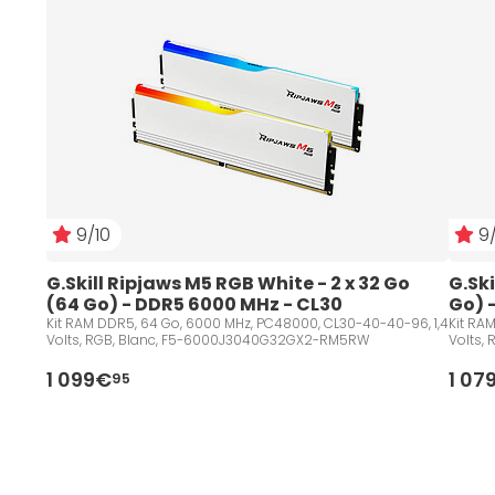
9/10
9/
G.Skill Ripjaws M5 RGB White - 2 x 32 Go 
G.Ski
(64 Go) - DDR5 6000 MHz - CL30
Go) 
Kit RAM DDR5, 64 Go, 6000 MHz, PC48000, CL30-40-40-96, 1,4
Kit RA
Volts, RGB, Blanc, F5-6000J3040G32GX2-RM5RW
Volts,
1 099€
1 07
95