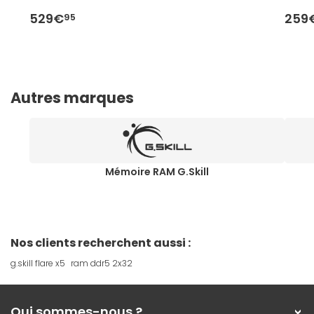
529€
259
95
Autres marques
Mémoire RAM G.Skill
Nos clients recherchent aussi :
g.skill flare x5
ram ddr5 2x32
Qui sommes-nous ?