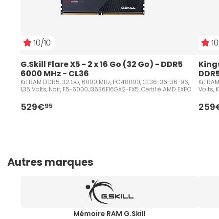
10/10
10
G.Skill Flare X5 - 2 x 16 Go (32 Go) - DDR5 
Kings
6000 MHz - CL36
DDR5
Kit RAM DDR5, 32 Go, 6000 MHz, PC48000, CL36-36-36-96,
Kit RA
1,35 Volts, Noir, F5-6000J3636F16GX2-FX5, Certifié AMD EXPO
Volts,
529€
259
95
Autres marques
Mémoire RAM G.Skill