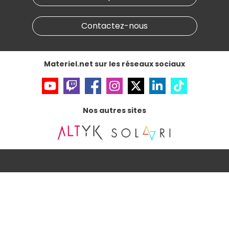
Conditions générales de vente
Notre programme d'affiliation
Marketplace
Partenariat & Sponsoring
Informations légales
Contactez-nous
Données personnelles
et
cookies
Gérer vos cookies
Accessibilité : non conforme
Materiel.net sur les réseaux sociaux
Nos autres sites