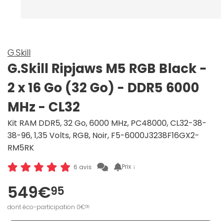
G.Skill
G.Skill Ripjaws M5 RGB Black -
2 x 16 Go (32 Go) - DDR5 6000
MHz - CL32
Kit RAM DDR5, 32 Go, 6000 MHz, PC48000, CL32-38-
38-96, 1,35 Volts, RGB, Noir, F5-6000J3238F16GX2-
RM5RK
Prix ↓
6 avis
549€
95
dont éco-participation 0€
05