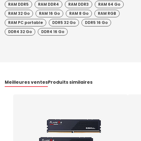
RAM DDR5
RAM DDR4
RAM DDR3
RAM 64 Go
RAM 32 Go
RAM 16 Go
RAM 8 Go
RAM RGB
RAM PC portable
DDR5 32 Go
DDR5 16 Go
DDR4 32 Go
DDR4 16 Go
Meilleures ventes
Produits similaires