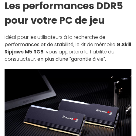
Les performances DDR5
pour votre PC de jeu
Idéal pour les utilisateurs à la recherche
de
performances et de stabilité
, le kit de mémoire
G.Skill
Ripjaws M5 RGB
vous apportera la fiabilité du
constructeur,
en plus d'une "garantie à vie"
.