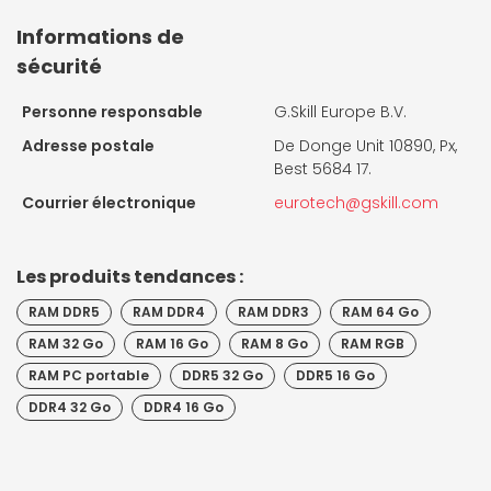
Informations de
sécurité
Personne responsable
G.Skill Europe B.V.
Adresse postale
De Donge Unit 10890, Px,
Best 5684 17.
Courrier électronique
eurotech@gskill.com
Les produits tendances :
RAM DDR5
RAM DDR4
RAM DDR3
RAM 64 Go
RAM 32 Go
RAM 16 Go
RAM 8 Go
RAM RGB
RAM PC portable
DDR5 32 Go
DDR5 16 Go
DDR4 32 Go
DDR4 16 Go