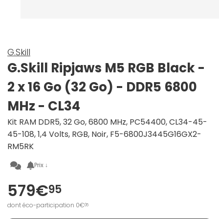
G.Skill
G.Skill Ripjaws M5 RGB Black -
2 x 16 Go (32 Go) - DDR5 6800
MHz - CL34
Kit RAM DDR5, 32 Go, 6800 MHz, PC54400, CL34-45-
45-108, 1,4 Volts, RGB, Noir, F5-6800J3445G16GX2-
RM5RK
Prix ↓
579€
95
dont éco-participation 0€
05