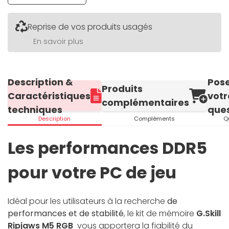
Reprise de vos produits usagés
En savoir plus
Description &
Pos
Produits
Caractéristiques
votr
complémentaires
techniques
ques
Description
Compléments
Q
Les performances DDR5
pour votre PC de jeu
Idéal pour les utilisateurs à la recherche
de
performances et de stabilité
, le kit de mémoire
G.Skill
Ripjaws M5 RGB
vous apportera la fiabilité du