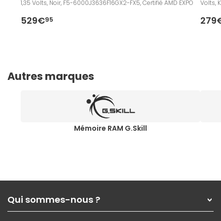
1,35 Volts, Noir, F5-6000J3636F16GX2-FX5, Certifié AMD EXPO
Volts,
529€
279
95
Autres marques
Mémoire RAM G.Skill
Qui sommes-nous ?