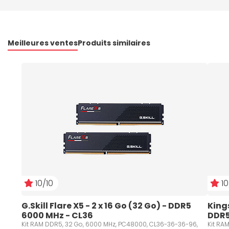
Meilleures ventes
Produits similaires
10/10
10
G.Skill Flare X5 - 2 x 16 Go (32 Go) - DDR5 
Kings
6000 MHz - CL36
DDR5
Kit RAM DDR5, 32 Go, 6000 MHz, PC48000, CL36-36-36-96,
Kit RA