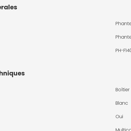
érales
Phante
Phant
PH-F1
chniques
Boîtier
Blanc
Oui
Multic