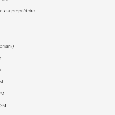
teur propriétaire
fansink)
m
B
PM
PM
 CFM