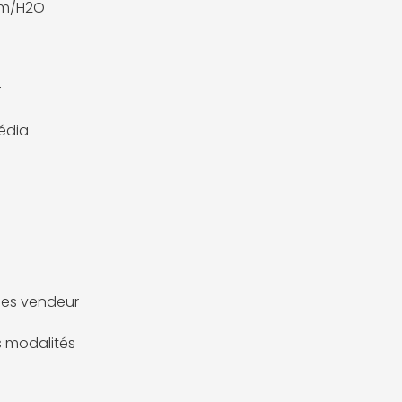
mm/H2O
r
édia
es vendeur
es modalités