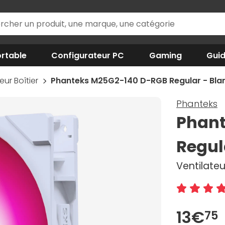
rtable
Configurateur PC
Gaming
Gui
eur Boîtier
Phanteks M25G2-140 D-RGB Regular - Bla
Phanteks
Phant
Regul
Ventilate
13€
75