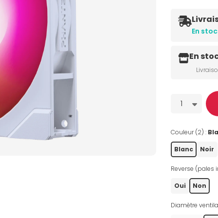
Livrai
En stoc
En sto
Livrais
Quantité
1
Couleur (2) :
Bl
Blanc
Noir
Reverse (pales i
Oui
Non
Diamètre ventila