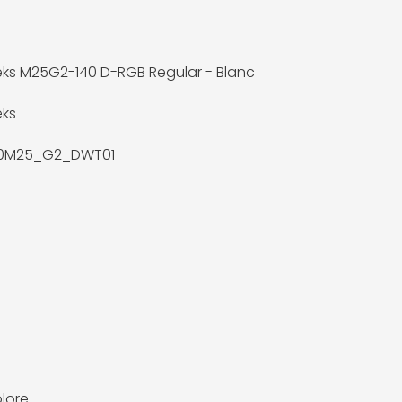
ks M25G2-140 D-RGB Regular - Blanc
eks
40M25_G2_DWT01
olore