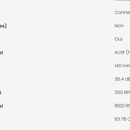
Connec
Non
es)
Oui
Actif (
nt
140 m
36.4 d
350 R
i
1800 R
xi
101.78