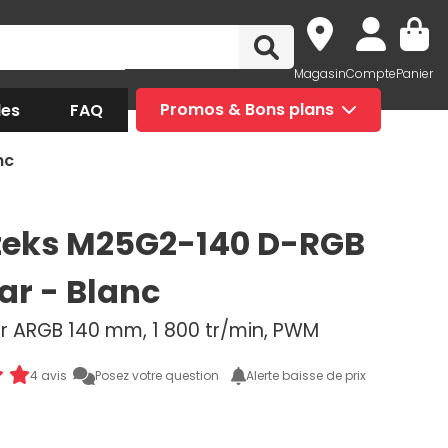
Magasin
Compte
Panier
des
FAQ
Promos & Bons plans
nc
eks M25G2-140 D-RGB
ar - Blanc
ur ARGB 140 mm, 1 800 tr/min, PWM
4 avis
Posez votre question
Alerte baisse de prix