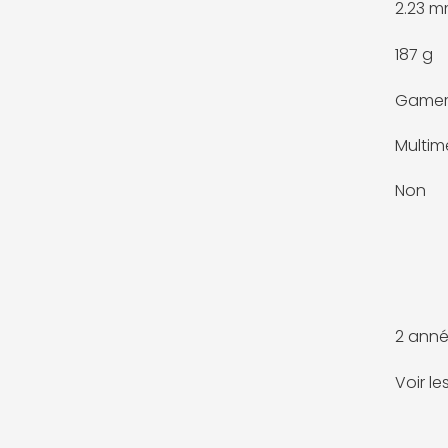
2.23 
187 g
Game
Multim
Non
2 anné
Voir l