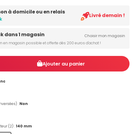
son à domicile ou en relais
Livré demain !
k
ck dans 1 magasin
Choisir mon magasin
on en magasin possible et offerte dès 200 euros d'achat !
Ajouter au panier
anc
nversées) :
Non
teur (2) :
140 mm