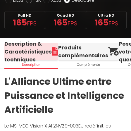
DLSS
FSR
XESS
Désactivé
Full HD
Quad HD
Ultra HD
165
165
165
FPS
FPS
FPS
Description &
Pos
Produits
Caractéristiques
votr
complémentaires
techniques
ques
Description
Compléments
Q
L'Alliance Ultime entre
Puissance et Intelligence
Artificielle
Le MSI MEG Vision X AI 2NVZ9-003EU redéfinit les