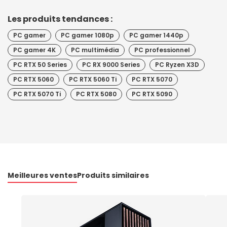
Les produits tendances :
PC gamer
PC gamer 1080p
PC gamer 1440p
PC gamer 4K
PC multimédia
PC professionnel
PC RTX 50 Series
PC RX 9000 Series
PC Ryzen X3D
PC RTX 5060
PC RTX 5060 Ti
PC RTX 5070
PC RTX 5070 Ti
PC RTX 5080
PC RTX 5090
Meilleures ventes
Produits similaires