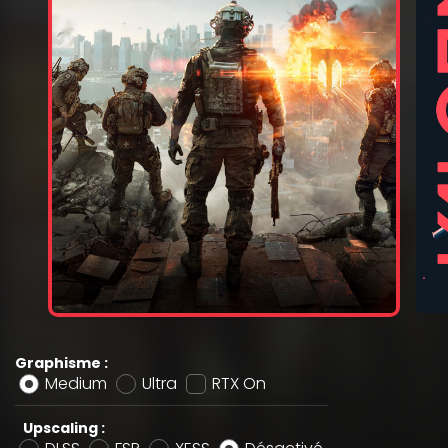
Graphisme :
Medium
Ultra
RTX On
Upscaling :