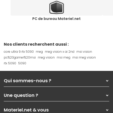
PC de bureau Materiel.net
Nos clients recherchent aussi :
core ultra 9 rtx 5090
meg
meg vision x ai 2nd
msi vision
pc%20gamer%20msi
meg vision
msi meg
msi meg vision
rtx 5090
5090
Qui sommes-nous ?
Qui sommes-nous ?
Une question ?
Nos services
Les magasins Materiel.net
Rubrique d'aide / FAQ
Nos solutions pour les pros
Materiel.net & vous
Paiement, livraison