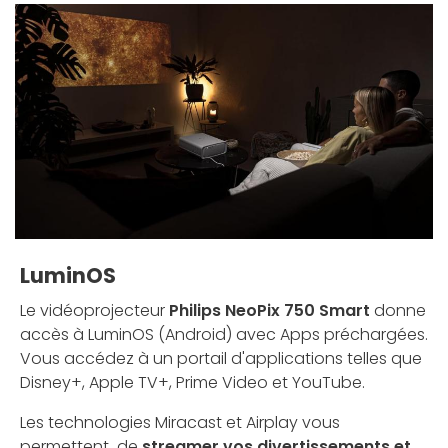
LuminOS
Le vidéoprojecteur
Philips NeoPix 750 Smart
donne
accès à LuminOS (Android) avec Apps préchargées.
Vous accédez à un portail d'applications telles que
Disney+, Apple TV+, Prime Video et YouTube.
Les technologies Miracast et Airplay vous
permettent de
streamer vos divertissements et