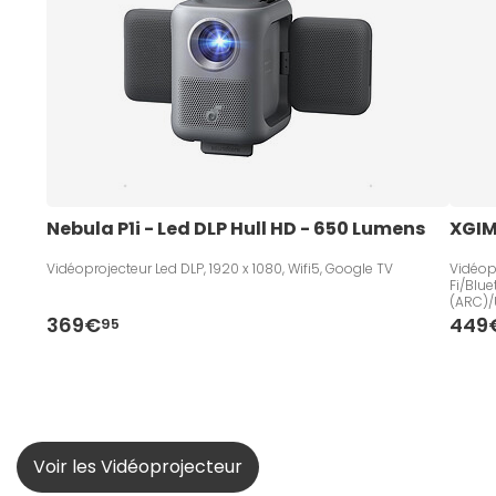
Nebula P1i - Led DLP Hull HD - 650 Lumens
XGIMI
Vidéoprojecteur Led DLP, 1920 x 1080, Wifi5, Google TV
Vidéop
Fi/Blu
(ARC)/
369€
449
95
Voir les Vidéoprojecteur