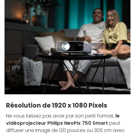
Résolution de 1920 x 1080 Pixels
Ne vous laissez pas avoir par son petit format,
le
vidéoprojecteur Philips NeoPix 750 Smart
peut
diffuser une image de 120 pouces ou 305 cm avec