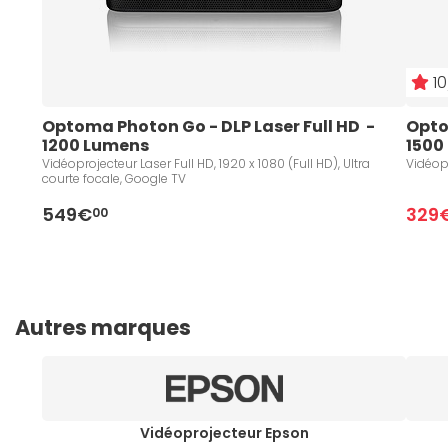
10
Optoma Photon Go - DLP Laser Full HD  - 
Optom
1200 Lumens 
1500
Vidéoprojecteur Laser Full HD, 1920 x 1080 (Full HD), Ultra
Vidéopr
courte focale, Google TV
549€
329
00
Autres marques
Vidéoprojecteur Epson