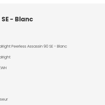
 SE - Blanc
lright Peerless Assassin 90 SE - Blanc
lright
EWH
seur