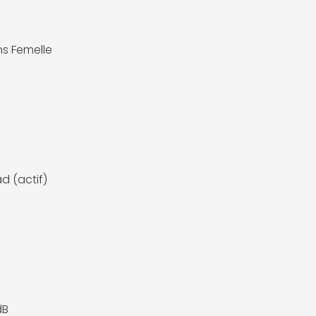
ns Femelle
d (actif)
dB