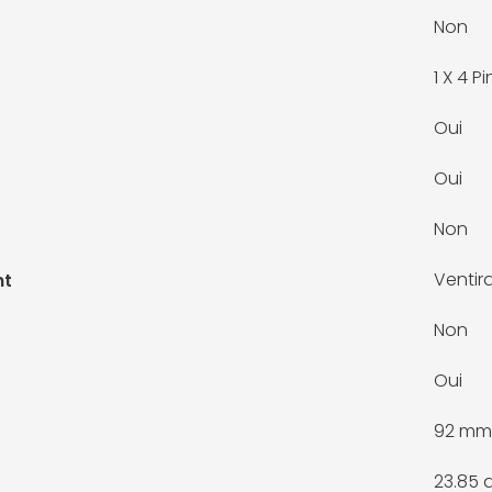
Non
1 X
4 Pi
Oui
Oui
Non
Ventira
nt
Non
Oui
92 mm
23.85 