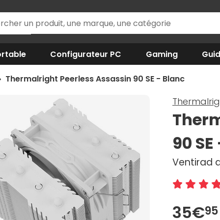
rtable
Configurateur PC
Gaming
Gui
Thermalright Peerless Assassin 90 SE - Blanc
Thermalrig
Therm
90 SE
Ventirad d
35€
95