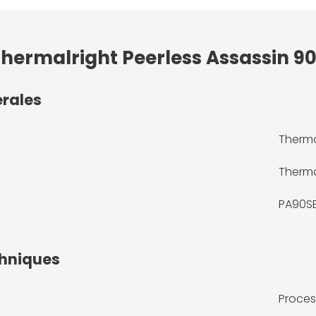
Thermalright Peerless Assassin 90
érales
Therma
Therma
PA90S
chniques
Proces