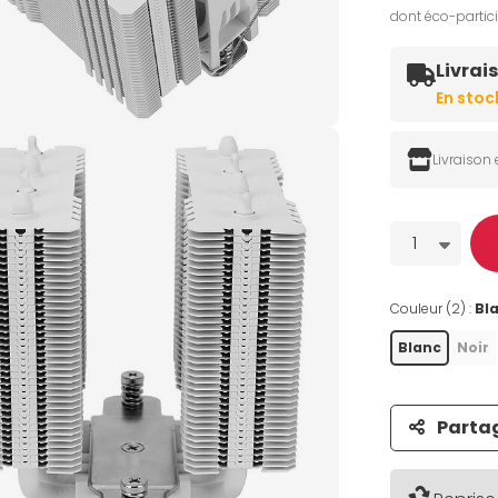
dont éco-partic
Livrai
Livraison
Quantité
1
Couleur (2) :
Bl
Blanc
Noir
Parta