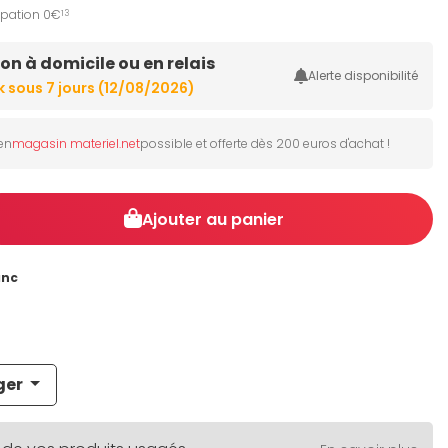
ipation 0€
13
son à domicile ou en relais
Alerte disponibilité
En stock sous 7 jours (12/08/2026)
 en
magasin materiel.net
possible et offerte dès 200 euros d'achat !
Ajouter au panier
anc
ger