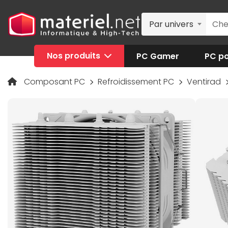
Par univers
Nos produits
PC Gamer
PC po
Composant PC
Refroidissement PC
Ventirad