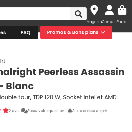
Magasin
Compte
Panier
des
FAQ
Promos & Bons plans
ht
alright Peerless Assassin
 - Blanc
ouble tour, TDP 120 W, Socket Intel et AMD
2 avis
Posez votre question
Alerte baisse de prix