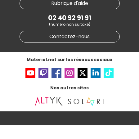
Materiel.net recrute
Rubrique d'aide
Conditions générales de vente
Notre programme d'affiliation
Marketplace
Partenariat & Sponsoring
02 40 92 91 91
Informations légales
(numéro non surtaxé)
Données personnelles
et
cookies
Gérer vos cookies
Contactez-nous
Accessibilité : non conforme
Materiel.net sur les réseaux sociaux
Nos autres sites