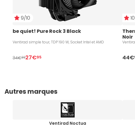
9/10
10
be quiet! Pure Rock 3 Black
Ther
Noir
Ventirad simple tour, TDP 190 W, Socket Intel et AMD
Ventira
27€
44€
95
34€
95
Autres marques
Ventirad Noctua