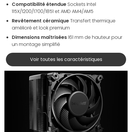
Compatibilité étendue
Sockets Intel
115X/1200/1700/1851 et AMD AM4/AM5
Revêtement céramique
Transfert thermique
amélioré et look premium
Dimensions maîtrisées
161 mm de hauteur pour
un montage simplifié
Voir toutes les caractéristiques