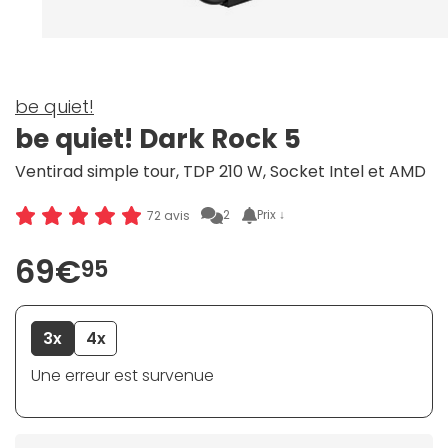
be quiet!
be quiet! Dark Rock 5
Ventirad simple tour, TDP 210 W, Socket Intel et AMD
2
Prix ↓
72 avis
69€
95
3x
4x
Une erreur est survenue