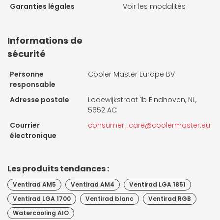
Garanties légales
Voir les modalités
Informations de
sécurité
Personne
Cooler Master Europe BV
responsable
Adresse postale
Lodewijkstraat 1b Eindhoven, NL,
5652 AC
Courrier
consumer_care@coolermaster.eu
électronique
Les produits tendances :
Ventirad AM5
Ventirad AM4
Ventirad LGA 1851
Ventirad LGA 1700
Ventirad blanc
Ventirad RGB
Watercooling AIO