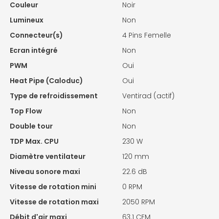
Couleur
Noir
Lumineux
Non
Connecteur(s)
4 Pins Femelle
Ecran intégré
Non
PWM
Oui
Heat Pipe (Caloduc)
Oui
Type de refroidissement
Ventirad (actif)
Top Flow
Non
Double tour
Non
TDP Max. CPU
230 W
Diamètre ventilateur
120 mm
Niveau sonore maxi
22.6 dB
Vitesse de rotation mini
0 RPM
Vitesse de rotation maxi
2050 RPM
Débit d'air maxi
63.1 CFM