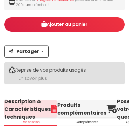
200 euros d'achat !
Ajouter au panier
Partager
Reprise de vos produits usagés
En savoir plus
Description &
Pos
Produits
Caractéristiques
votr
complémentaires
techniques
ques
Description
Compléments
Q