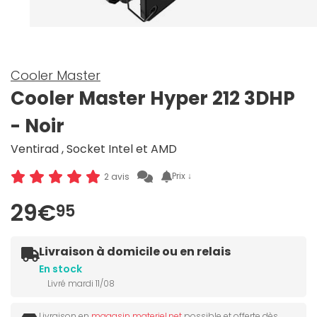
Cooler Master
Cooler Master Hyper 212 3DHP
- Noir
Ventirad , Socket Intel et AMD
Prix ↓
2 avis
29€
95
Livraison à domicile ou en relais
En stock
Livré mardi 11/08
Livraison en
magasin materiel.net
possible et offerte dès