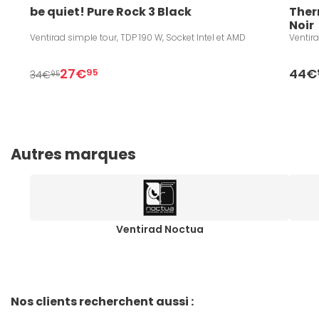
be quiet! Pure Rock 3 Black
Ther
Noir
Ventirad simple tour, TDP 190 W, Socket Intel et AMD
Ventira
27€
44€
95
34€
95
Autres marques
Ventirad Noctua
Nos clients recherchent aussi :