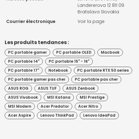
Landererova 12 811 09
Bratislava Slovakia
Courrier électronique
Voir la page
Les produits tendances :
PC portable gamer
PC portable OLED
Macbook
PC portable 14"
PC portable 15" - 16"
PC portable 17"
Notebook
PC portable RTX 50 series
PC portable gamer pas cher
PC portable pas cher
ASUS ROG
ASUS TUF
ASUS Zenbook
ASUS Vivobook
MSI Katana
MSI Prestige
MSI Modern
Acer Predator
Acer Nitro
Acer Aspire
Lenovo ThinkPad
Lenovo IdeaPad