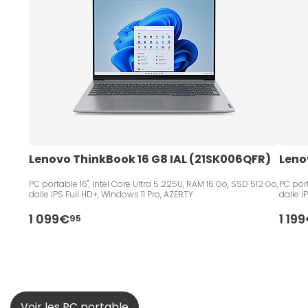
Lenovo ThinkBook 16 G8 IAL (21SK006QFR)
Leno
PC portable 16", Intel Core Ultra 5 225U, RAM 16 Go, SSD 512 Go,
PC port
dalle IPS Full HD+, Windows 11 Pro, AZERTY
dalle I
1 099€
1 19
95
Voir les PC portable