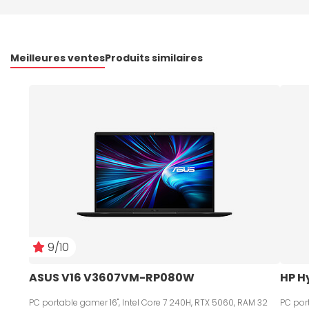
Meilleures ventes
Produits similaires
9/10
ASUS V16 V3607VM-RP080W
HP H
PC portable gamer 16", Intel Core 7 240H, RTX 5060, RAM 32
PC port