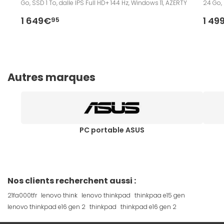
Go, SSD 1 To, dalle IPS Full HD+ 144 Hz, Windows 11, AZERTY
24 Go, 
1 649€
1 49
95
Autres marques
PC portable ASUS
Nos clients recherchent aussi :
21fa000tfr
lenovo think
lenovo thinkpad
thinkpaa e15 gen
lenovo thinkpad e16 gen 2
thinkpad
thinkpad e16 gen 2