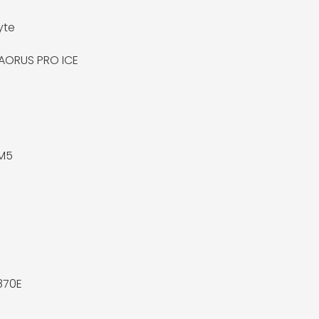
yte
AORUS PRO ICE
M5
870E