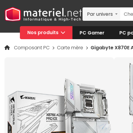
Par univers
Nos produits
PC Gamer
PC po
Composant PC
Carte mère
Gigabyte X870E 