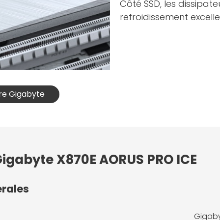
Côté SSD, les dissipat
refroidissement excell
ère Gigabyte
 Gigabyte X870E AORUS PRO ICE
érales
Gigaby