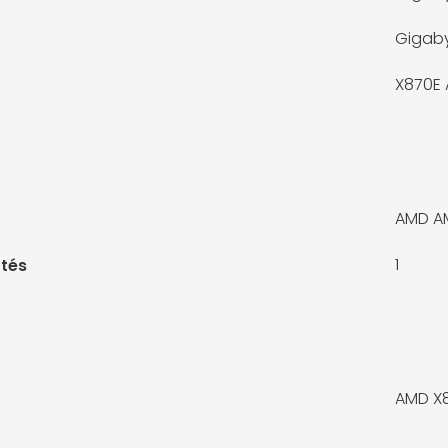
Gigab
X870E 
AMD A
1
tés
AMD X