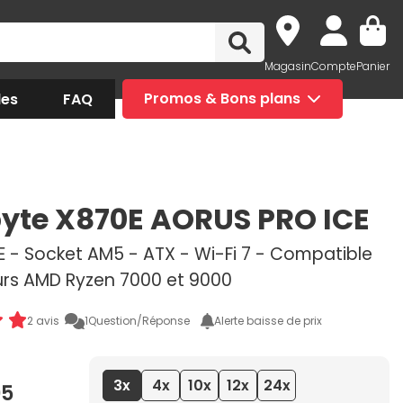
Magasin
Compte
Panier
des
FAQ
Promos & Bons plans
yte X870E AORUS PRO ICE
 - Socket AM5 - ATX - Wi-Fi 7 - Compatible
rs AMD Ryzen 7000 et 9000
2 avis
1
Question/Réponse
Alerte baisse de prix
3x
4x
10x
12x
24x
95