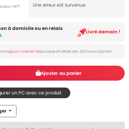
Une erreur est survenue
ipation 0€
50
son à domicile ou en relais
Livré demain !
k
 en
magasin materiel.net
possible et offerte dès 200 euros d'achat !
Ajouter au panier
urer un PC avec ce produit
ger