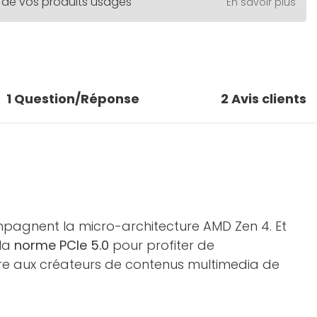
 de vos produits usagés
En savoir plus
1
Question/Réponse
2
Avis clients
mpagnent la micro-architecture AMD Zen 4. Et
 la
norme PCIe 5.0
pour profiter de
tre aux créateurs de contenus multimedia de