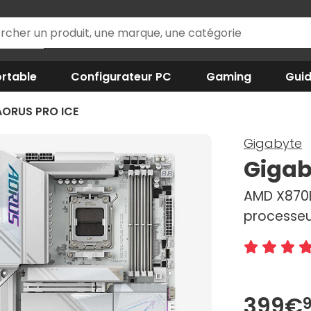
rtable
Configurateur PC
Gaming
Gui
AORUS PRO ICE
Gigabyte
Gigab
AMD X870E
processeu
399€