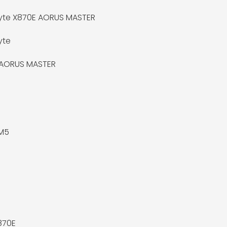
yte X870E AORUS MASTER
yte
 AORUS MASTER
M5
870E