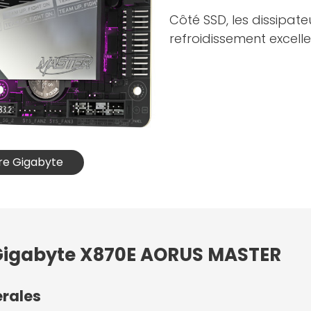
Côté SSD, les dissipat
refroidissement excell
ère Gigabyte
: Gigabyte X870E AORUS MASTER
érales