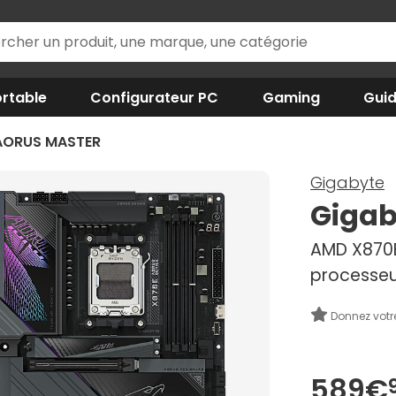
rtable
Configurateur PC
Gaming
Gui
AORUS MASTER
Gigabyte
Gigab
AMD X870E
processeu
Donnez votr
589€