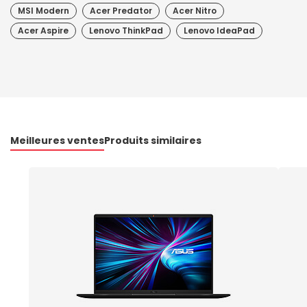
MSI Modern
Acer Predator
Acer Nitro
Acer Aspire
Lenovo ThinkPad
Lenovo IdeaPad
Meilleures ventes
Produits similaires