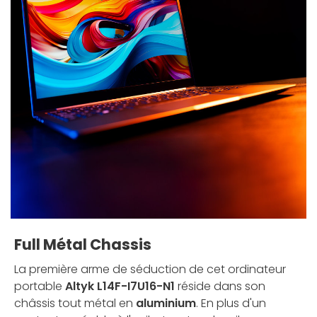
Full Métal Chassis
La première arme de séduction de cet ordinateur
portable
Altyk L14F-I7U16-N1
réside dans son
châssis tout métal en
aluminium
. En plus d'un