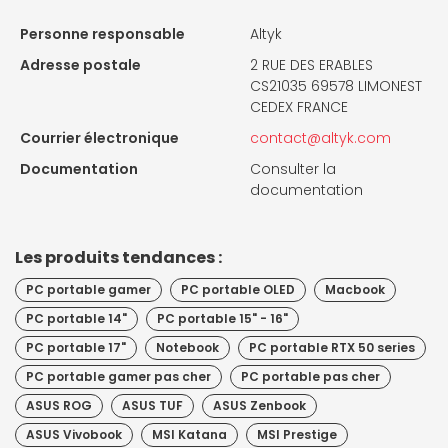
Personne responsable
Altyk
Adresse postale
2 RUE DES ERABLES
CS21035 69578 LIMONEST
CEDEX FRANCE
Courrier électronique
contact@altyk.com
Documentation
Consulter la
documentation
Les produits tendances :
PC portable gamer
PC portable OLED
Macbook
PC portable 14"
PC portable 15" - 16"
PC portable 17"
Notebook
PC portable RTX 50 series
PC portable gamer pas cher
PC portable pas cher
ASUS ROG
ASUS TUF
ASUS Zenbook
ASUS Vivobook
MSI Katana
MSI Prestige