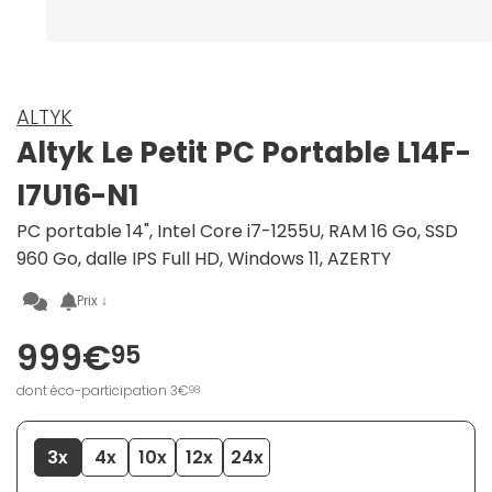
ALTYK
Altyk Le Petit PC Portable L14F-
I7U16-N1
PC portable 14", Intel Core i7-1255U, RAM 16 Go, SSD
960 Go, dalle IPS Full HD, Windows 11, AZERTY
Prix ↓
999€
95
dont éco-participation 3€
98
3x
4x
10x
12x
24x