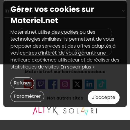
Garanties
,
Pack Zen
On répare votre PC portable
Gérer vos cookies sur
SAV, demander un retour
Informations
On rachète votre carte graphique
Informations
Materiel.net
PC sur mesure : Votre RDV personnalisé
Guides d'achats et tutoriels
Plan du site
Notre démarche écologique
Nos marques
Materiel.net recrute
Materiel.net utilise des cookies ou des
Rubrique d'aide
Conditions générales de vente
Notre programme d'affiliation
technologies similaires. Ils permettent de vous
Marketplace
Partenariat & Sponsoring
proposer des services et des offres adaptés à
Informations légales
Contactez-nous
vos centres d’intérêt, de vous garantir une
Données personnelles
et
cookies
meilleure expérience utilisateur et de réaliser des
Gérer vos cookies
Accessibilité : non conforme
statistiques de visites.
En savoir plus >
Materiel.net sur les réseaux sociaux
Refuser
Paramétrer
J'accepte
Nos autres sites