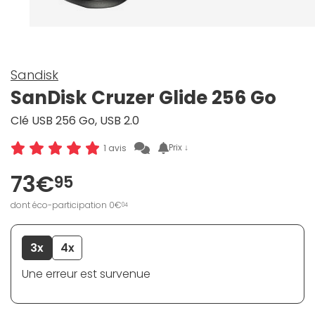
Sandisk
SanDisk Cruzer Glide 256 Go
Clé USB 256 Go, USB 2.0
Prix ↓
1 avis
73€
95
dont éco-participation 0€
04
3x
4x
Une erreur est survenue