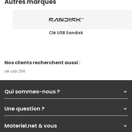
Autres marques
Clé USB Sandisk
Nos clients recherchent aussi :
cle usb 256
Qui sommes-nous ?
Qui sommes-nous ?
Une question ?
Nos services
Les magasins Materiel.net
Rubrique d'aide / FAQ
Nos solutions pour les pros
Materiel.net & vous
Paiement, livraison
Contactez-nous