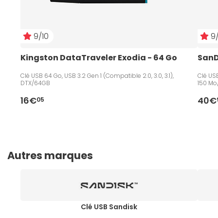
9/10
9/
Kingston DataTraveler Exodia - 64 Go
SanD
Clé USB 64 Go, USB 3.2 Gen 1 (Compatible 2.0, 3.0, 3.1),
Clé USB
DTX/64GB
150 Mo
16€
40€
05
Autres marques
Clé USB Sandisk