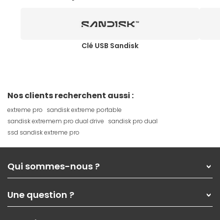
Clé USB Sandisk
Nos clients recherchent aussi :
extreme pro
sandisk extreme portable
sandisk extremem pro dual drive
sandisk pro dual
ssd sandisk extreme pro
Qui sommes-nous ?
Qui sommes-nous ?
Une question ?
Nos services
Les magasins Materiel.net
Rubrique d'aide / FAQ
Nos solutions pour les pros