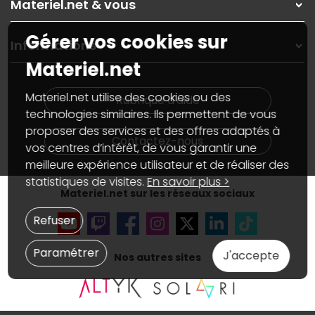
Materiel.net & vous
Paiement, livraison
Contactez-nous
Garanties
,
Pack Zen
On répare votre PC portable
Gérer vos cookies sur
SAV, demander un retour
Informations
On rachète votre carte graphique
Informations
Materiel.net
PC sur mesure : Votre RDV personnalisé
Guides d'achats et tutoriels
Plan du site
Notre démarche écologique
Nos marques
Materiel.net recrute
Materiel.net utilise des cookies ou des
Rubrique d'aide
Conditions générales de vente
Notre programme d'affiliation
technologies similaires. Ils permettent de vous
Marketplace
Partenariat & Sponsoring
proposer des services et des offres adaptés à
Informations légales
Contactez-nous
vos centres d’intérêt, de vous garantir une
Données personnelles
et
cookies
meilleure expérience utilisateur et de réaliser des
Gérer vos cookies
Accessibilité : non conforme
statistiques de visites.
En savoir plus >
Materiel.net sur les réseaux sociaux
Refuser
Paramétrer
J'accepte
Nos autres sites