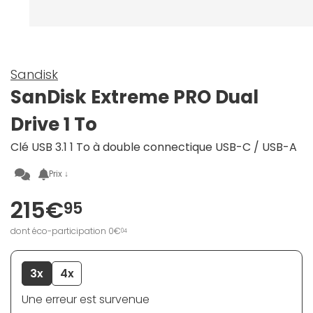
Sandisk
SanDisk Extreme PRO Dual
Drive 1 To
Clé USB 3.1 1 To à double connectique USB-C / USB-A
Prix ↓
215€
95
dont éco-participation 0€
04
3x
4x
Une erreur est survenue