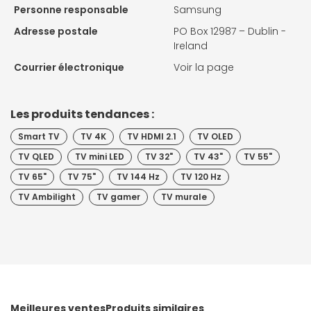
Personne responsable
Samsung
Adresse postale
PO Box 12987 – Dublin -
Ireland
Courrier électronique
Voir la page
Les produits tendances :
Smart TV
TV 4K
TV HDMI 2.1
TV OLED
TV QLED
TV mini LED
TV 32"
TV 43"
TV 55"
TV 65"
TV 75"
TV 144 Hz
TV 120 Hz
TV Ambilight
TV gamer
TV murale
Meilleures ventes
Produits similaires