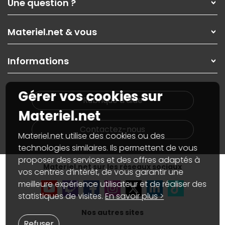
Une question ?
Nos services
Les magasins Materiel.net
Rubrique d'aide / FAQ
Nos solutions pour les pros
Materiel.net & vous
Paiement, livraison
Contactez-nous
Garanties
,
Pack Zen
On répare votre PC portable
SAV, demander un retour
Informations
On rachète votre carte graphique
Informations
PC sur mesure : Votre RDV personnalisé
Guides d'achats et tutoriels
Plan du site
Notre démarche écologique
Gérer vos cookies sur
Nos marques
Materiel.net recrute
Rubrique d'aide
Conditions générales de vente
Notre programme d'affiliation
Materiel.net
Marketplace
Partenariat & Sponsoring
Informations légales
Contactez-nous
Materiel.net utilise des cookies ou des
Données personnelles
et
cookies
Gérer vos cookies
technologies similaires. Ils permettent de vous
Accessibilité : non conforme
proposer des services et des offres adaptés à
Materiel.net sur les réseaux sociaux
vos centres d’intérêt, de vous garantir une
meilleure expérience utilisateur et de réaliser des
statistiques de visites.
En savoir plus >
Nos autres sites
Refuser