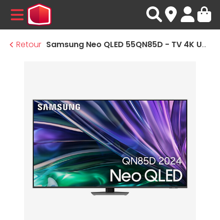
MENU
Retour
Samsung Neo QLED 55QN85D - TV 4K UHD HDR - 138 cm