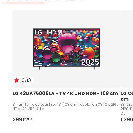
10/10
LG 43UA75006LA - TV 4K UHD HDR - 108 cm   
LG O
cm
Smart TV, Téléviseur LED, 43" (108 cm), résolution 3840 x 2160,
Smart T
HDMI 2.1, VRR, ALLM
2160, D
G5
299€
1 39
90