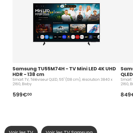
Samsung TU55M74H - TV Mini LED 4K UHD 
Sams
HDR - 138 cm
QLED
Smart TV, Téléviseur QLED, 55" (138 cm), résolution 3840 x
Smart T
2160, Bixby
2160, B
599€
849
00
Voir les TV
Voir les TV Samsung