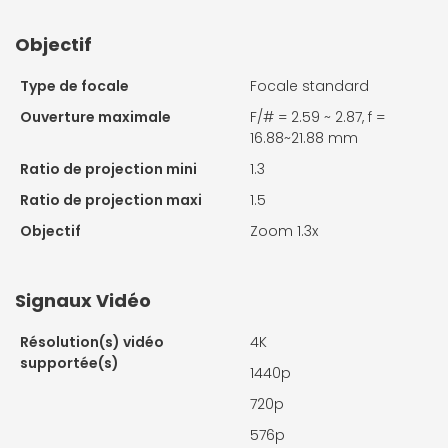
Objectif
Type de focale
Focale standard
Ouverture maximale
F/# = 2.59 ~ 2.87, f =
16.88~21.88 mm
Ratio de projection mini
1.3
Ratio de projection maxi
1.5
Objectif
Zoom 1.3x
Signaux Vidéo
Résolution(s) vidéo
4K
supportée(s)
1440p
720p
576p