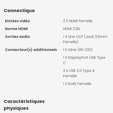
Connectique
Entrées vidéo
2 X
HDMI Femelle
Norme HDMI
HDMI 2.0b
Sorties audio
1 X
Line OUT (Jack 3.5mm
Femelle)
Connecteur(s) additionnels
1 X
Série (RS-232)
1 X DisplayPort USB Type
C
2 X
USB 2.0 Type A
Femelle
1 X
RJ45 Femelle
Caractéristiques
physiques