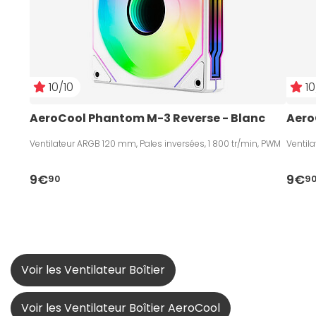
10/10
10
AeroCool Phantom M-3 Reverse - Blanc
Aero
Ventilateur ARGB 120 mm, Pales inversées, 1 800 tr/min, PWM
Ventil
9€
9€
90
9
Voir les Ventilateur Boîtier
Voir les Ventilateur Boîtier AeroCool