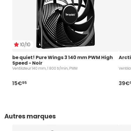
10/10
be quiet! Pure Wings 3 140 mm PWM High 
Arcti
Speed - Noir
Ventilateur 140 mm, 1 800 tr/min, PWM
Ventil
15€
39€
95
Autres marques