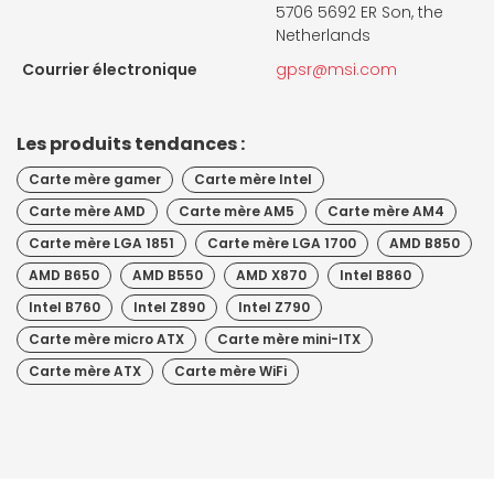
5706 5692 ER Son, the
Netherlands
Courrier électronique
gpsr@msi.com
Les produits tendances :
Carte mère gamer
Carte mère Intel
Carte mère AMD
Carte mère AM5
Carte mère AM4
Carte mère LGA 1851
Carte mère LGA 1700
AMD B850
AMD B650
AMD B550
AMD X870
Intel B860
Intel B760
Intel Z890
Intel Z790
Carte mère micro ATX
Carte mère mini-ITX
Carte mère ATX
Carte mère WiFi