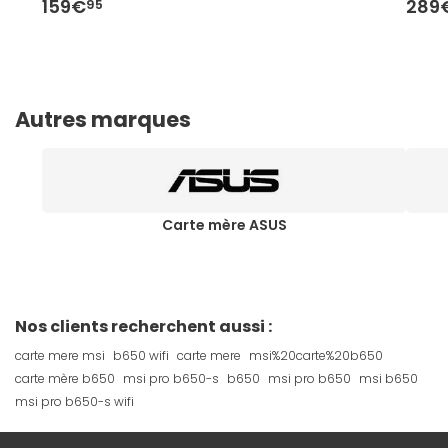
159€
289
95
Autres marques
Carte mère ASUS
Nos clients recherchent aussi :
carte mere msi
b650 wifi
carte mere
msi%20carte%20b650
carte mère b650
msi pro b650-s
b650
msi pro b650
msi b650
msi pro b650-s wifi