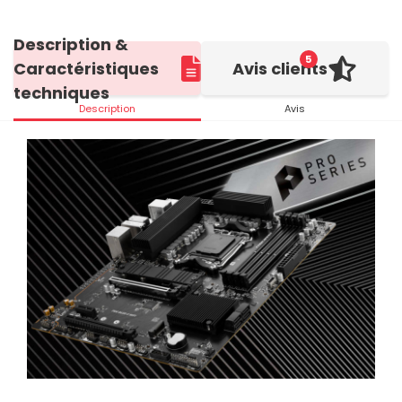
Description &
5
Caractéristiques
Avis clients
techniques
Description
Avis