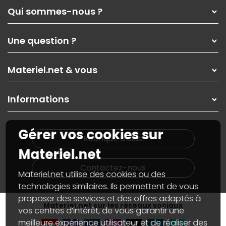
Qui sommes-nous ?
Qui sommes-nous ?
Une question ?
Nos services
Les magasins Materiel.net
Rubrique d'aide / FAQ
Nos solutions pour les pros
Materiel.net & vous
Paiement, livraison
Contactez-nous
Garanties
,
Pack Zen
On répare votre PC portable
SAV, demander un retour
Informations
On rachète votre carte graphique
Informations
PC sur mesure : Votre RDV personnalisé
Guides d'achats et tutoriels
Plan du site
Notre démarche écologique
Gérer vos cookies sur
Nos marques
Materiel.net recrute
Rubrique d'aide
Conditions générales de vente
Notre programme d'affiliation
Materiel.net
Marketplace
Partenariat & Sponsoring
Informations légales
Contactez-nous
Materiel.net utilise des cookies ou des
Données personnelles
et
cookies
Gérer vos cookies
technologies similaires. Ils permettent de vous
Accessibilité : non conforme
proposer des services et des offres adaptés à
Materiel.net sur les réseaux sociaux
vos centres d’intérêt, de vous garantir une
meilleure expérience utilisateur et de réaliser des