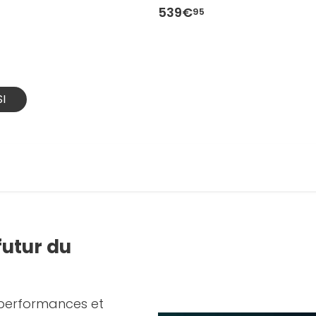
539€
95
I
futur du
 performances et