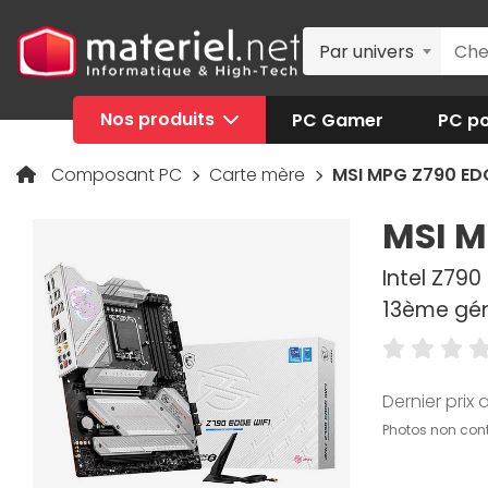
Par univers
Nos produits
PC Gamer
PC po
Composant PC
Carte mère
MSI MPG Z790 ED
MSI M
Intel Z790
13ème gén
Dernier prix a
Photos non cont