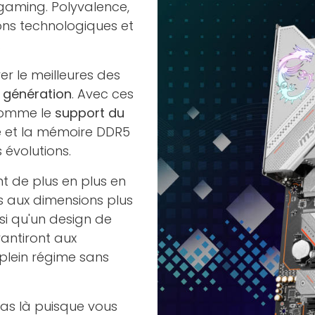
 gaming. Polyvalence,
tions technologiques et
.
er le meilleures des
e génération
. Avec ces
 comme le
support du
e et la mémoire DDR5
 évolutions.
nt de plus en plus en
s aux dimensions plus
i qu'un design de
antiront aux
 plein régime sans
pas là puisque vous