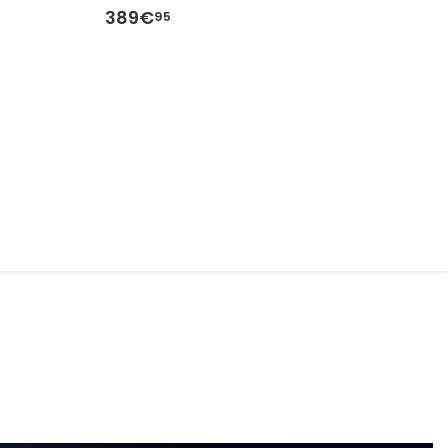
389€
5
95