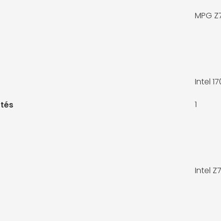
MPG Z7
Intel 1
1
tés
Intel Z