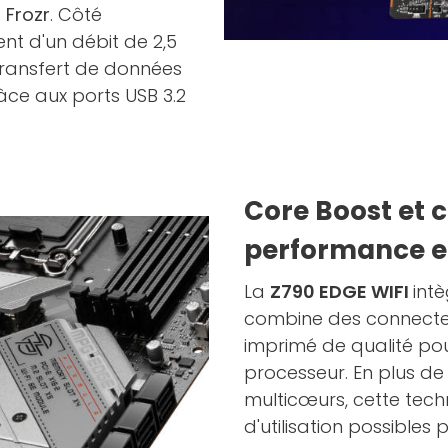
 Frozr
. Côté
ent d'un débit de 2,5
 transfert de données
âce aux ports USB 3.2
Core Boost et c
performance et
La
Z790 EDGE WIFI
intè
combine des connecteu
imprimé de qualité pou
processeur. En plus d
multicœurs, cette techn
d'utilisation possibles 