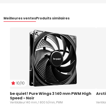
Meilleures ventes
Produits similaires
10/10
be quiet! Pure Wings 3 140 mm PWM High 
Arcti
Speed - Noir
Ventilateur 140 mm, 1 800 tr/min, PWM
Ventil