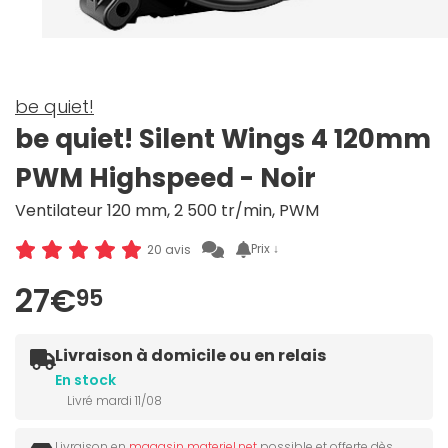
be quiet!
be quiet! Silent Wings 4 120mm
PWM Highspeed - Noir
Ventilateur 120 mm, 2 500 tr/min, PWM
Prix ↓
20 avis
27€
95
Livraison à domicile ou en relais
En stock
Livré mardi 11/08
Livraison en
magasin materiel.net
possible et offerte dès