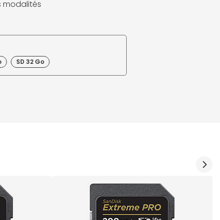
es modalités
o
SD 32 Go