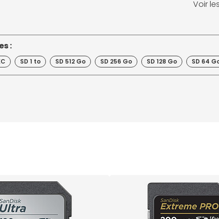
Voir l
s :
XC
SD 1 to
SD 512 Go
SD 256 Go
SD 128 Go
SD 64 G