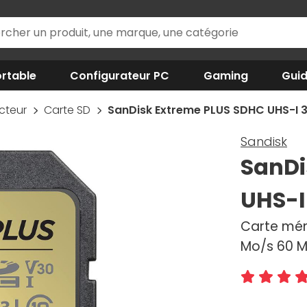
rtable
Configurateur PC
Gaming
Gui
ecteur
Carte SD
SanDisk Extreme PLUS SDHC UHS-I 
Sandisk
SanDi
UHS-I
Carte mém
Mo/s 60 