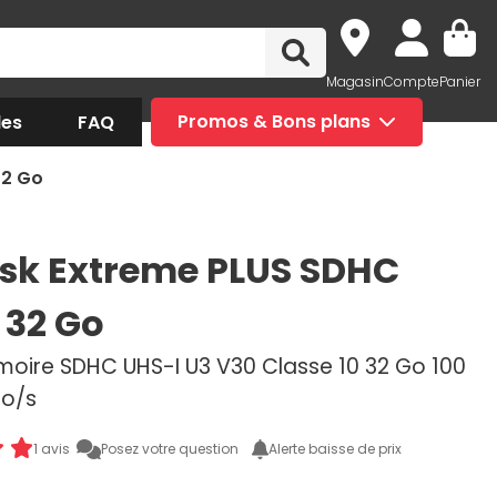
Magasin
Compte
Panier
des
FAQ
Promos & Bons plans
32 Go
sk Extreme PLUS SDHC
 32 Go
oire SDHC UHS-I U3 V30 Classe 10 32 Go 100
Mo/s
1 avis
Posez votre question
Alerte baisse de prix