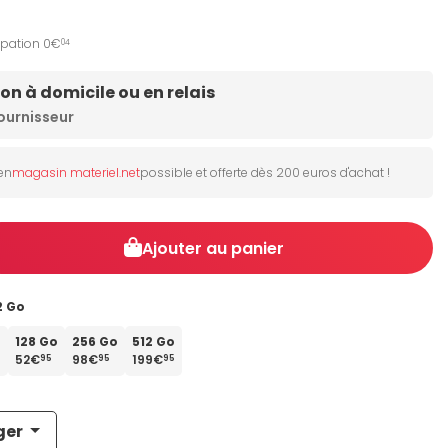
ipation 0€
04
son à domicile ou en relais
ournisseur
 en
magasin materiel.net
possible et offerte dès 200 euros d'achat !
Ajouter au panier
2 Go
o
128 Go
256 Go
512 Go
52€
98€
199€
95
95
95
ger