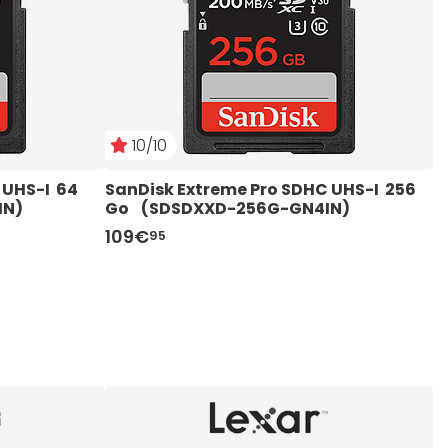
10/10
UHS-I  64 
SanDisk Extreme Pro SDHC UHS-I  256 
S
IN)
Go    (SDSDXXD-256G-GN4IN)
109€
9
95