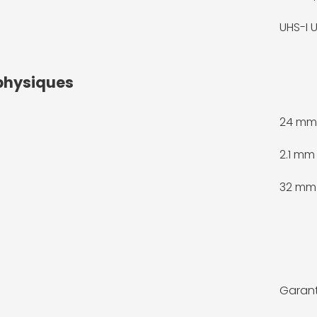
UHS-I 
physiques
24 mm
2.1 mm
32 mm
Garant