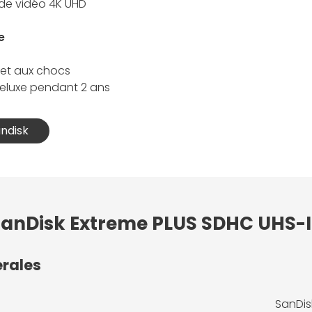
 de vidéo 4K UHD
e
 et aux chocs
Deluxe pendant 2 ans
andisk
 SanDisk Extreme PLUS SDHC UHS-I
érales
SanDis