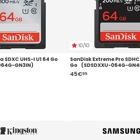
10/10
a SDXC UHS-I U1 64 Go 
SanDisk Extreme Pro SDHC 
064G-GN3IN)
Go    (SDSDXXU-064G-GN4
45€
95