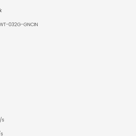
k
WT-032G-GNCIN
/s
/s