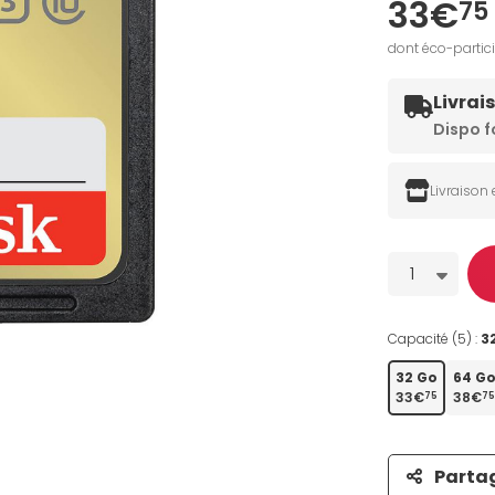
33€
75
dont éco-partic
Livrai
Dispo f
Livraison
Quantité
1
Capacité (5) :
3
32 Go
64 G
33€
38€
75
75
Parta