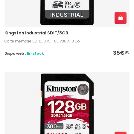
Kingston Industrial SDIT/8GB
Carte mémoire SDHC UHS-I U3 V30 A1 8 Go
35€
95
Dispo web :
En stock