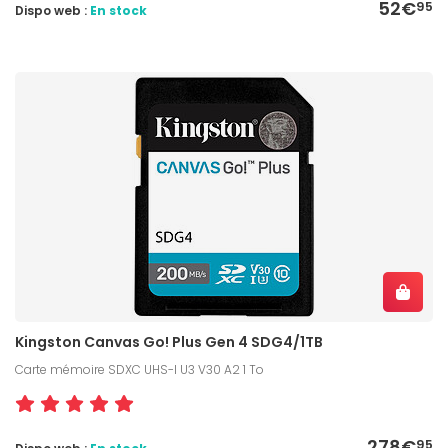
52€
95
Dispo web :
En stock
Kingston Canvas Go! Plus Gen 4 SDG4/1TB
Carte mémoire SDXC UHS-I U3 V30 A2 1 To
278€
95