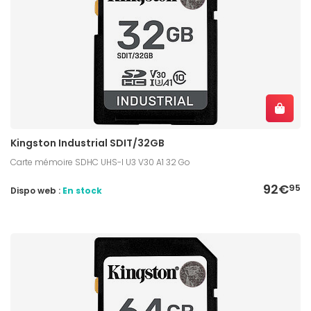
Kingston Industrial SDIT/32GB
Carte mémoire SDHC UHS-I U3 V30 A1 32 Go
92€
95
Dispo web :
En stock