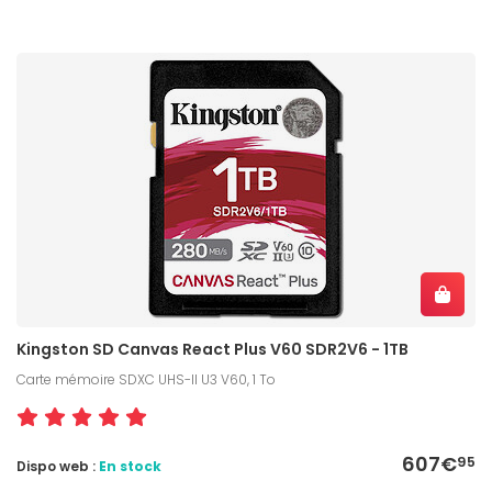
Kingston SD Canvas React Plus V60 SDR2V6 - 1TB
Carte mémoire SDXC UHS-II U3 V60, 1 To
607€
95
Dispo web :
En stock