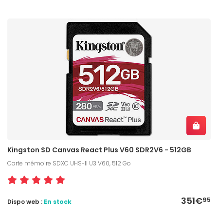
Kingston SD Canvas React Plus V60 SDR2V6 - 512GB
Carte mémoire SDXC UHS-II U3 V60, 512 Go
351€
95
Dispo web :
En stock