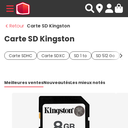
MENU
Retour
Carte SD Kingston
Carte SD Kingston
Carte SDHC
Carte SDXC
SD 1 to
SD 512 Go
S
Meilleures ventes
Nouveautés
Les mieux notés