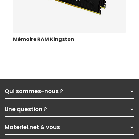
Mémoire RAM Kingston
Qui sommes-nous ?
Qui sommes-nous ?
Une question ?
Nos services
Les magasins Materiel.net
Rubrique d'aide / FAQ
Nos solutions pour les pros
Materiel.net & vous
Paiement, livraison
Contactez-nous
Garanties
,
Pack Zen