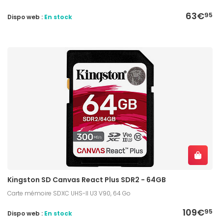
63€
95
Dispo web :
En stock
Kingston SD Canvas React Plus SDR2 - 64GB
Carte mémoire SDXC UHS-II U3 V90, 64 Go
109€
95
Dispo web :
En stock