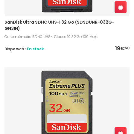
SanDisk Ultra SDHC UHS-I 32 Go (SDSDUNR-032G-
GN3IN)
Carte mémoire SDHC UHS-I Classe 10 32 Go 100 Mo/s
19€
50
Dispo web :
En stock