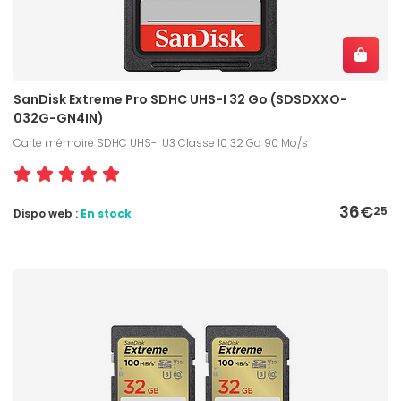
SanDisk Extreme Pro SDHC UHS-I 32 Go (SDSDXXO-
032G-GN4IN)
Carte mémoire SDHC UHS-I U3 Classe 10 32 Go 90 Mo/s
36€
25
Dispo web :
En stock