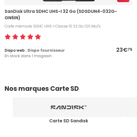
SanDisk Ultra SDHC UHS-I 32 Go (SDSDUN4-032G-
GN6IN)
Carte mémoire SDHC UHS-I Classe 10 32 Go 120 Mo/s
23€
75
Dispo web :
Dispo fournisseur
En stock dans 1 magasin
Nos marques Carte SD
Carte SD Sandisk