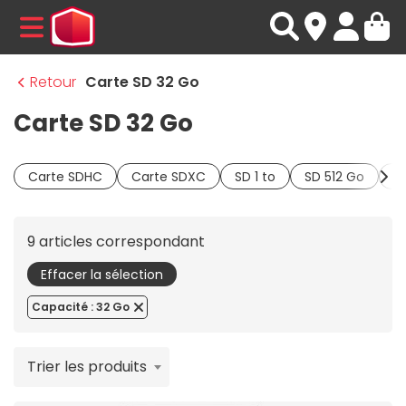
MENU
Retour
Carte SD 32 Go
Carte SD 32 Go
Carte SDHC
Carte SDXC
SD 1 to
SD 512 Go
S
9 articles correspondant
Effacer la sélection
Capacité : 32 Go
Trier les produits