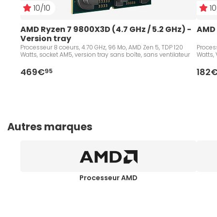
10/10
10
AMD Ryzen 7 9800X3D (4.7 GHz / 5.2 GHz) - 
AMD 
Version tray
Processeur 8 coeurs, 4.70 GHz, 96 Mo, AMD Zen 5, TDP 120
Process
Watts, socket AM5, version tray sans boîte, sans ventilateur
Watts, 
469€
182
95
Autres marques
Processeur AMD