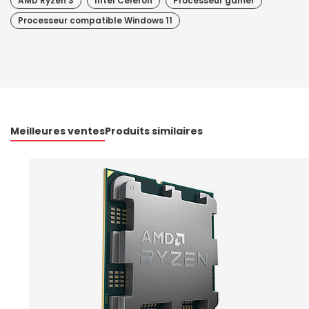
AMD Ryzen 3
Intel Celeron
Processeur gamer
Processeur compatible Windows 11
Meilleures ventes
Produits similaires