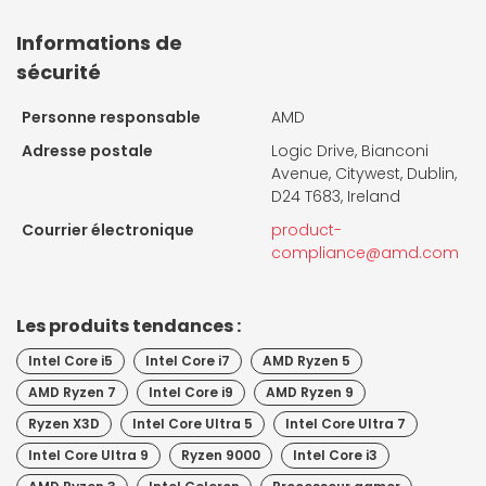
Informations de
sécurité
Personne responsable
AMD
Adresse postale
Logic Drive, Bianconi
Avenue, Citywest, Dublin,
D24 T683, Ireland
Courrier électronique
product-
compliance@amd.com
Les produits tendances :
Intel Core i5
Intel Core i7
AMD Ryzen 5
AMD Ryzen 7
Intel Core i9
AMD Ryzen 9
Ryzen X3D
Intel Core Ultra 5
Intel Core Ultra 7
Intel Core Ultra 9
Ryzen 9000
Intel Core i3