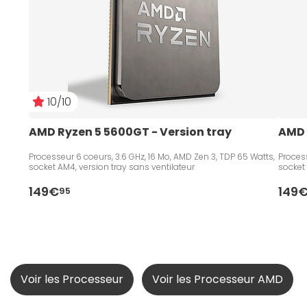
10/10
AMD Ryzen 5 5600GT - Version tray
AMD 
Processeur 6 coeurs, 3.6 GHz, 16 Mo, AMD Zen 3, TDP 65 Watts,
Process
socket AM4, version tray sans ventilateur
socket 
149€
149
95
Voir les Processeur
Voir les Processeur AMD