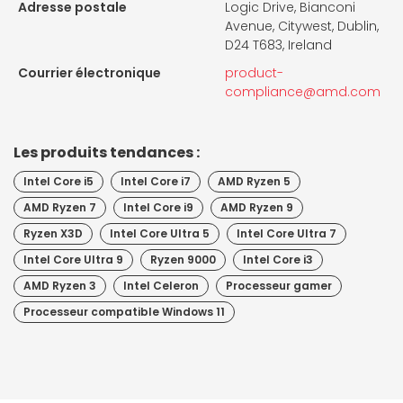
Adresse postale
Logic Drive, Bianconi
Avenue, Citywest, Dublin,
D24 T683, Ireland
Courrier électronique
product-
compliance@amd.com
Les produits tendances :
Intel Core i5
Intel Core i7
AMD Ryzen 5
AMD Ryzen 7
Intel Core i9
AMD Ryzen 9
Ryzen X3D
Intel Core Ultra 5
Intel Core Ultra 7
Intel Core Ultra 9
Ryzen 9000
Intel Core i3
AMD Ryzen 3
Intel Celeron
Processeur gamer
Processeur compatible Windows 11