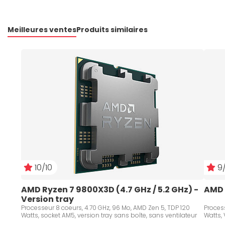
Meilleures ventes
Produits similaires
10/10
9/
AMD Ryzen 7 9800X3D (4.7 GHz / 5.2 GHz) - 
AMD 
Version tray
Processeur 8 coeurs, 4.70 GHz, 96 Mo, AMD Zen 5, TDP 120
Process
Watts, socket AM5, version tray sans boîte, sans ventilateur
Watts, 