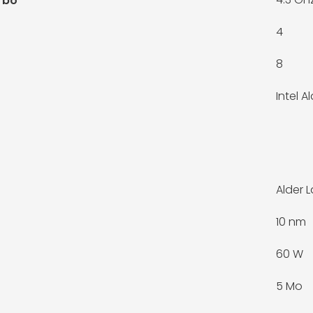
rbo
4
8
Intel A
Alder 
10 nm
60 W
5 Mo