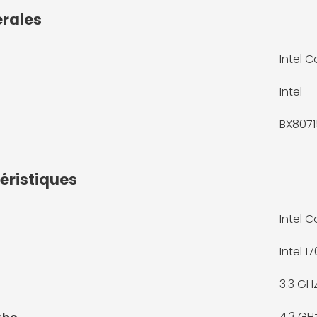
érales
Intel C
Intel
BX8071
éristiques
Intel C
Intel 1
3.3 GH
4.3 GH