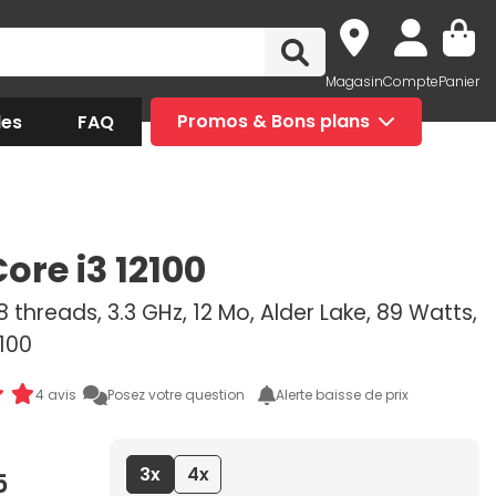
Magasin
Compte
Panier
des
FAQ
Promos & Bons plans
Core i3 12100
8 threads, 3.3 GHz, 12 Mo, Alder Lake, 89 Watts,
100
4 avis
Posez votre question
Alerte baisse de prix
3x
4x
5