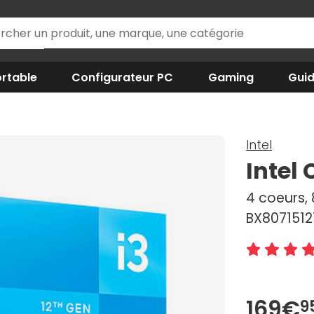
rtable
Configurateur PC
Gaming
Gui
0
Intel
Intel 
4 coeurs, 
BX8071512
169€
9