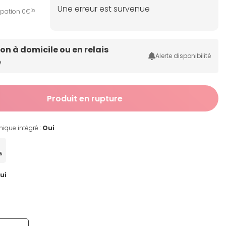
Une erreur est survenue
ipation 0€
05
son à domicile ou en relais
Alerte disponibilité
e
Produit en rupture
ique intégré :
Oui
5
ui