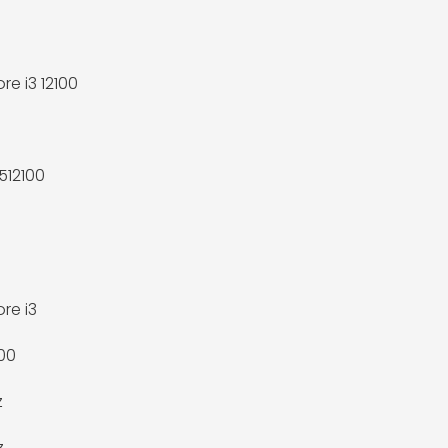
ore i3 12100
512100
ore i3
700
z
z