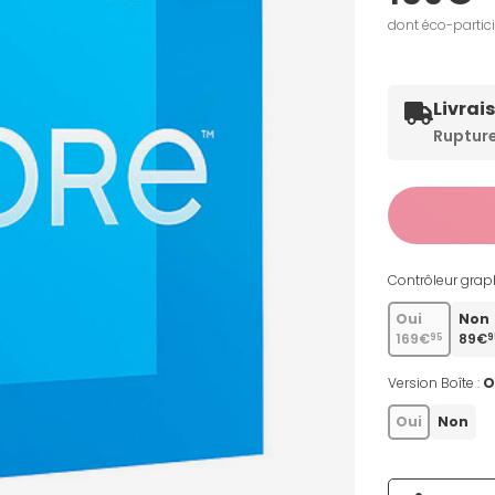
dont éco-partic
Livrai
Ruptur
Contrôleur graph
Oui
Non
169€
89€
95
9
Version Boîte :
O
Oui
Non