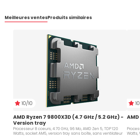
Meilleures ventes
Produits similaires
10/10
10
AMD Ryzen 7 9800X3D (4.7 GHz / 5.2 GHz) - 
AMD 
Version tray
Processeur 8 coeurs, 4.70 GHz, 96 Mo, AMD Zen 5, TDP 120
Process
Watts, socket AM5, version tray sans boîte, sans ventilateur
Watts, 