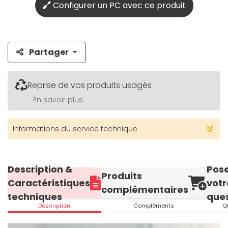
Configurer un PC avec ce produit
Partager
Reprise de vos produits usagés
En savoir plus
Informations du service technique
Description &
Pos
Produits
Caractéristiques
votr
complémentaires
techniques
ques
Description
Compléments
Q