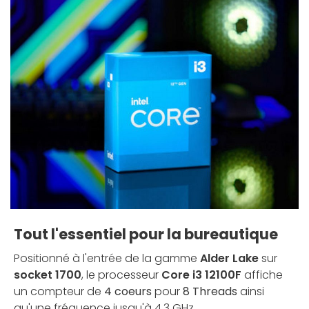
Tout l'essentiel pour la bureautique
Positionné à l'entrée de la gamme
Alder Lake
sur
socket 1700
, le processeur
Core i3 12100F
affiche
un compteur de
4 coeurs
pour
8 Threads
ainsi
qu'une fréquence jusqu'à 4,3 GHz.