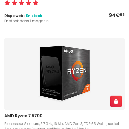
94€
95
Dispo web :
En stock
En stock dans 1 magasin
AMD Ryzen 7 5700
Processeur 8 coeurs, 3.7 GHz, 16 Mo, AMD Zen 3, TDP 65 Watts, socket
AM4, version boîte avec ventilateur Wraith Stealth