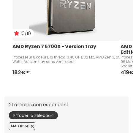
10/10
AMD Ryzen 7 5700X - Version tray
AMD 
Edit
Processeur 8 coeurs, 16 thread, 3.40 GHz, 32 Mo, AMD Zen 3, 65
Process
Watts, Version tray sans ventilateur
96 Mo 
Socket 
182€
419
95
21 articles correspondant
Effacer la sélection
AMD B550