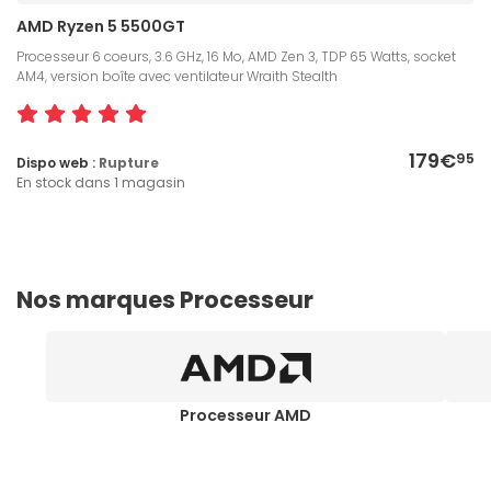
AMD Ryzen 5 5500GT
Processeur 6 coeurs, 3.6 GHz, 16 Mo, AMD Zen 3, TDP 65 Watts, socket
AM4, version boîte avec ventilateur Wraith Stealth
179€
95
Dispo web :
Rupture
En stock dans 1 magasin
Nos marques Processeur
Processeur AMD