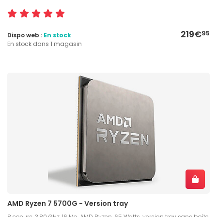
219€
95
Dispo web :
En stock
En stock dans 1 magasin
AMD Ryzen 7 5700G - Version tray
8 coeurs, 3.80 GHz, 16 Mo, AMD Ryzen, 65 Watts, version tray sans boîte,