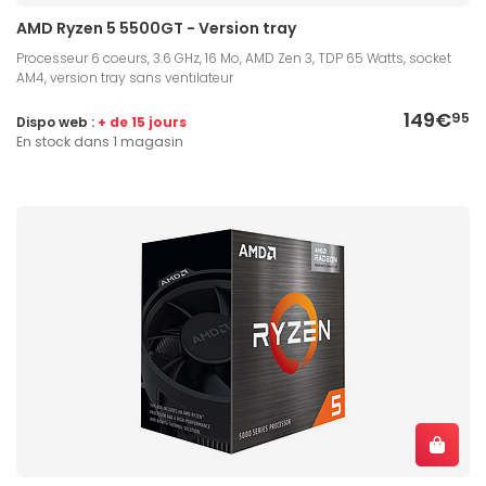
AMD Ryzen 5 5500GT - Version tray
Processeur 6 coeurs, 3.6 GHz, 16 Mo, AMD Zen 3, TDP 65 Watts, socket
AM4, version tray sans ventilateur
149€
95
Dispo web :
+ de 15 jours
En stock dans 1 magasin