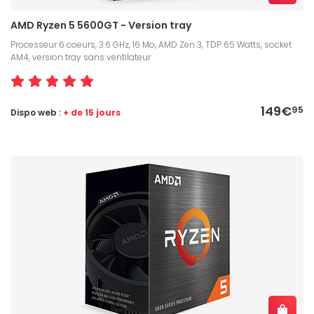
AMD Ryzen 5 5600GT - Version tray
Processeur 6 coeurs, 3.6 GHz, 16 Mo, AMD Zen 3, TDP 65 Watts, socket
AM4, version tray sans ventilateur
149€
95
Dispo web :
+ de 15 jours