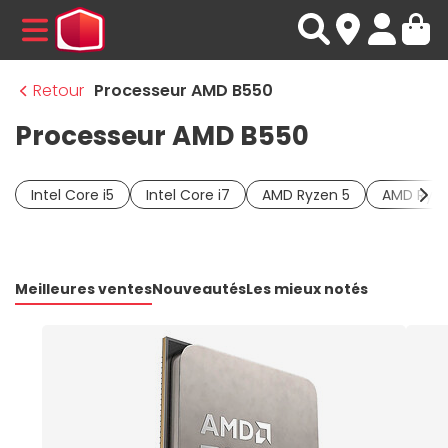
MENU
Retour
Processeur AMD B550
Processeur AMD B550
Intel Core i5
Intel Core i7
AMD Ryzen 5
AMD Ryze
Meilleures ventes
Nouveautés
Les mieux notés