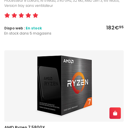
Processeur 8 coeurs, 16 thread, 3.40 GHz, 32 Mo, AMD Zen 3, 65 Watts,
Version tray sans ventilateur
182€
95
Dispo web :
En stock
En stock dans 5 magasins
AMD Ryzen 7 5800X