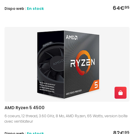
64€
95
Dispo web :
En stock
AMD Ryzen 5 4500
6 coeurs, 12 thread, 3.60 GHz, 8 Mo, AMD Ryzen, 65 Watts, version boîte
avec ventilateur
82€
95
Dispo web :
En stock