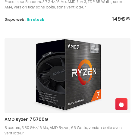
Processeur 8 coeurs, 3.7 GHz, 16 Mo, AMD Zen 3, TDP 65 Watts, socket
AM4, version tray sans boîte, sans ventilateur
149€
95
Dispo web :
En stock
AMD Ryzen 7 5700G
8 coeurs, 3.80 GHz, 16 Mo, AMD Ryzen, 65 Watts, version boite avec
ventilateur