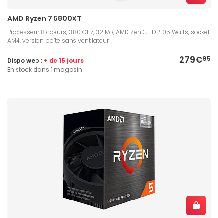
AMD Ryzen 7 5800XT
Processeur 8 coeurs, 3.80 GHz, 32 Mo, AMD Zen 3, TDP 105 Watts, socket
AM4, version boîte sans ventilateur
279€
95
Dispo web :
+ de 15 jours
En stock dans 1 magasin