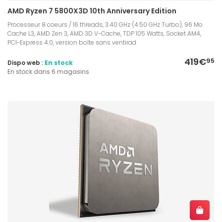
AMD Ryzen 7 5800X3D 10th Anniversary Edition
Processeur 8 coeurs / 16 threads, 3.40 GHz (4.50 GHz Turbo), 96 Mo
Cache L3, AMD Zen 3, AMD 3D V-Cache, TDP 105 Watts, Socket AM4,
PCI-Express 4.0, version boîte sans ventirad
419€
95
Dispo web :
En stock
En stock dans 6 magasins