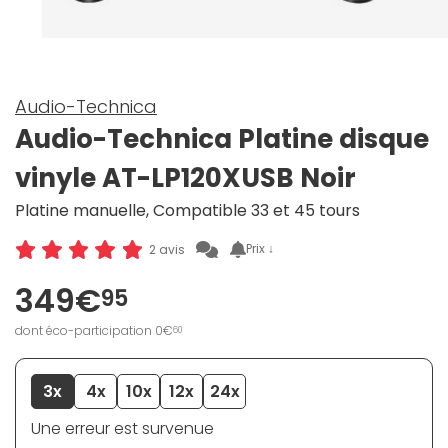
Audio-Technica
Audio-Technica Platine disque
vinyle AT-LP120XUSB Noir
Platine manuelle, Compatible 33 et 45 tours
Prix ↓
2 avis
349€
95
dont éco-participation 0€
60
3x
4x
10x
12x
24x
Une erreur est survenue