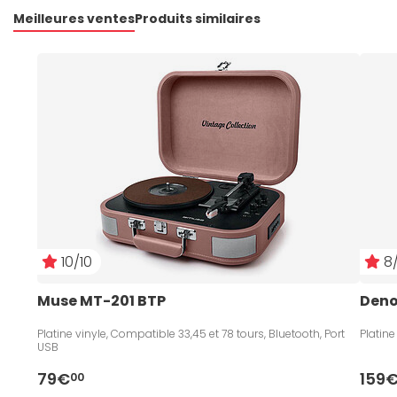
Meilleures ventes
Produits similaires
10/10
8/
Muse MT-201 BTP
Deno
Platine vinyle, Compatible 33,45 et 78 tours, Bluetooth, Port
Platin
USB
79€
159
00