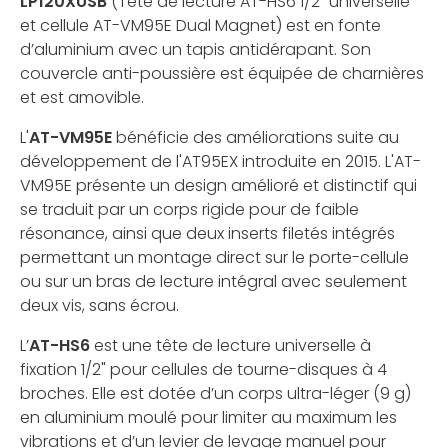
LP120XUSB
(Tête de lecture AT-HS6 1/2" universelle
et cellule AT-VM95E Dual Magnet) est en fonte
d’aluminium avec un tapis antidérapant. Son
couvercle anti-poussière est équipée de charnières
et est amovible.
L'
AT-VM95E
bénéficie des améliorations suite au
développement de l'AT95EX introduite en 2015. L'AT-
VM95E présente un design amélioré et distinctif qui
se traduit par un corps rigide pour de faible
résonance, ainsi que deux inserts filetés intégrés
permettant un montage direct sur le porte-cellule
ou sur un bras de lecture intégral avec seulement
deux vis, sans écrou.
L’
AT-HS6
est une tête de lecture universelle à
fixation 1/2" pour cellules de tourne-disques à 4
broches. Elle est dotée d’un corps ultra-léger (9 g)
en aluminium moulé pour limiter au maximum les
vibrations et d’un levier de levage manuel pour