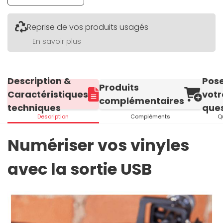
Reprise de vos produits usagés
En savoir plus
Description &
Pos
Produits
Caractéristiques
votr
complémentaires
techniques
ques
Description
Compléments
Q
Numériser vos vinyles
avec la sortie USB