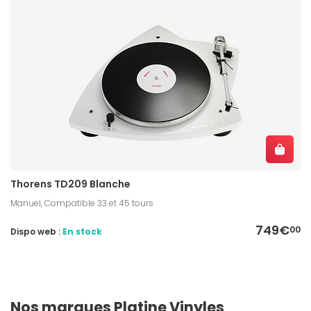
Thorens TD209 Blanche
Manuel, Compatible 33 et 45 tours
749€
00
Dispo web :
En stock
Nos marques Platine Vinyles