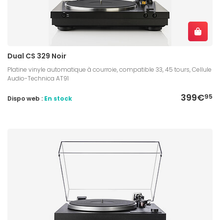
Dual CS 329 Noir
Platine vinyle automatique à courroie, compatible 33, 45 tours, Cellule
Audio-Technica AT91
399€
95
Dispo web :
En stock