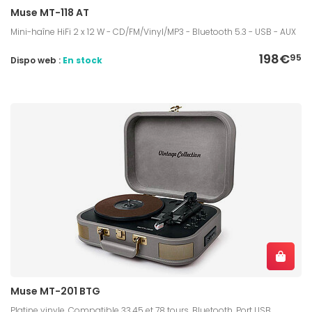
Muse MT-118 AT
Mini-haîne HiFi 2 x 12 W - CD/FM/Vinyl/MP3 - Bluetooth 5.3 - USB - AUX
198€
95
Dispo web :
En stock
Muse MT-201 BTG
Platine vinyle, Compatible 33,45 et 78 tours, Bluetooth, Port USB