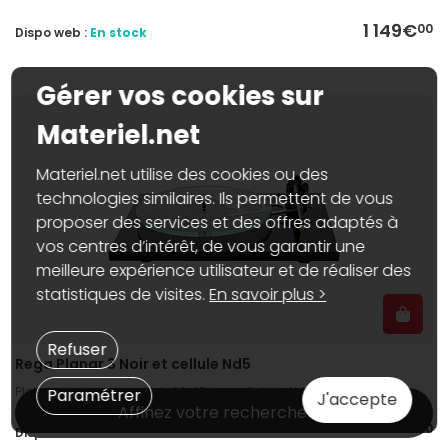
1 149€
00
Dispo web :
En stock
Gérer vos cookies sur
Materiel.net
Materiel.net utilise des cookies ou des
technologies similaires. Ils permettent de vous
proposer des services et des offres adaptés à
vos centres d’intérêt, de vous garantir une
meilleure expérience utilisateur et de réaliser des
statistiques de visites.
En savoir plus >
Refuser
Rega Planar 3 Noir et cellule Nd5
Platine vinyle, compatible 33, 45 tours, Cellule Nd5
Paramétrer
J'accepte
Affinez votre recherche
1 149€
00
Dispo web :
En stock