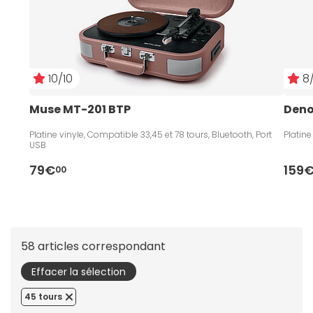
10/10
8/
Muse MT-201 BTP
Deno
Platine vinyle, Compatible 33,45 et 78 tours, Bluetooth, Port
Platin
USB
79€
159
00
58 articles correspondant
Effacer la sélection
45 tours