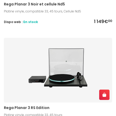
Rega Planar 3 Noir et cellule Nd5
Platine vinyle, compatible 33, 45 tours, Cellule Nd5
1 149€
00
Dispo web :
En stock
Rega Planar 3 RS Edition
Platine vinyle, compatible 33, 45 tours