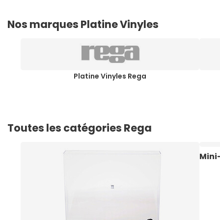
Nos marques Platine Vinyles
Platine Vinyles Rega
Toutes les catégories Rega
Mini