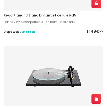
Rega Planar 3 Blanc brillant et cellule Nd5
Platine vinyle, compatible 33, 45 tours, Cellule Nd5
1 149€
00
Dispo web :
En stock