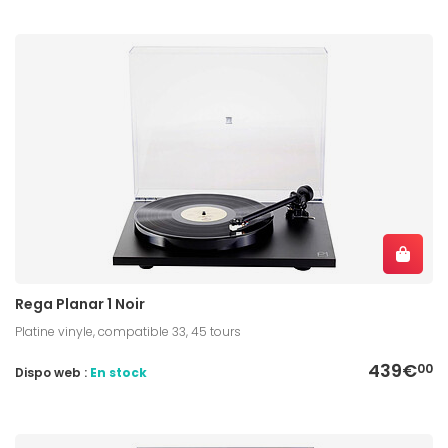
Rega Planar 1 Noir
Platine vinyle, compatible 33, 45 tours
439€
00
Dispo web :
En stock