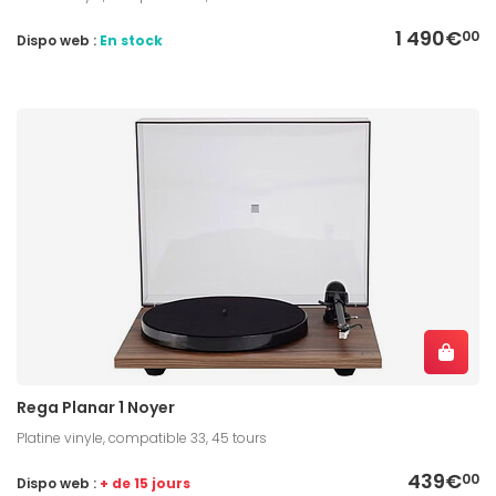
1 490€
00
Dispo web :
En stock
Rega Planar 1 Noyer
Platine vinyle, compatible 33, 45 tours
439€
00
Dispo web :
+ de 15 jours