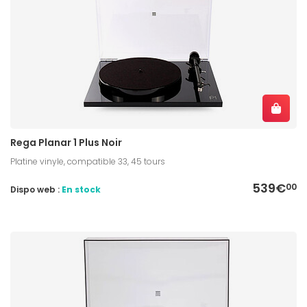
Rega Planar 1 Plus Noir
Platine vinyle, compatible 33, 45 tours
539€
00
Dispo web :
En stock