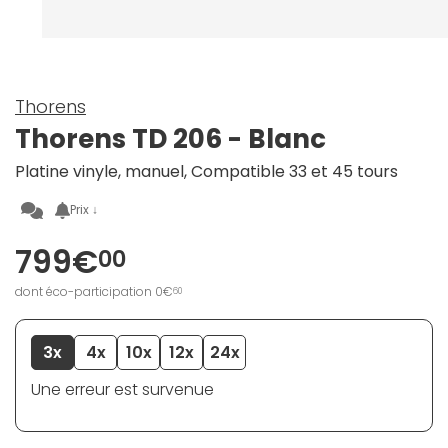
Thorens
Thorens TD 206 - Blanc
Platine vinyle, manuel, Compatible 33 et 45 tours
Prix ↓
799€
00
dont éco-participation 0€
60
3x
4x
10x
12x
24x
Une erreur est survenue