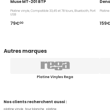
Muse MT-201 BTP
Deno
Platine vinyle, Compatible 33,45 et 78 tours, Bluetooth, Port
Platin
USB
79€
159
00
Autres marques
Platine Vinyles Rega
Nos clients recherchent aussi :
platine vinyle
tour blanche
platine