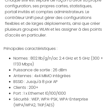
Chaque site est séparé de façon à avoir sa propre
configuration, ses propres cartes, statistiques,
portail invités et comptes administrateurs. Le
contrôleur UniFi peut gérer des configurations
flexibles et de larges déploiements, ainsi que créer
plusieurs groupes WLAN et les assigner à des points
d'accès en particulier.
Principales caractéristiques :
Normes : 802.11b/g/n/ac 2.4 GHz et 5 GHz (300 +
1733 Mbps)
Puissance de sortie : 26 dBm
Antennes : 4x4 MIMO intégrées
BSSID : Jusqu'à 8 par AP
Clients : 200+
Port : 1 x Ethernet 10/100/1000
Sécurité : WEP, WPA-PSK, WPA-Enterprise
(WPA/WPA2, TKIP/AES)