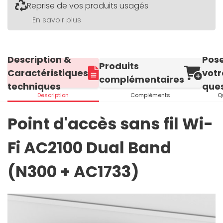
Reprise de vos produits usagés
En savoir plus
Description &
Pos
Produits
Caractéristiques
votr
complémentaires
techniques
ques
Description
Compléments
Q
Point d'accès sans fil Wi-
Fi AC2100 Dual Band
(N300 + AC1733)