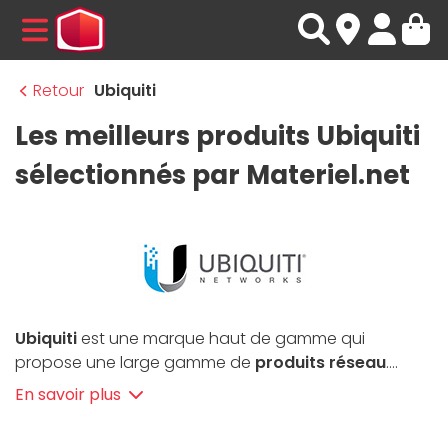
MENU
Retour
Ubiquiti
Les meilleurs produits Ubiquiti
sélectionnés par Materiel.net
Ubiquiti
est une marque haut de gamme qui
propose une large gamme de
produits réseau
.
Fondée en 2005, cette entreprise axée sur la
En savoir plus
recherche et développement offre une sélection de
switches, modems & routeurs, et points d’accès Wi-Fi