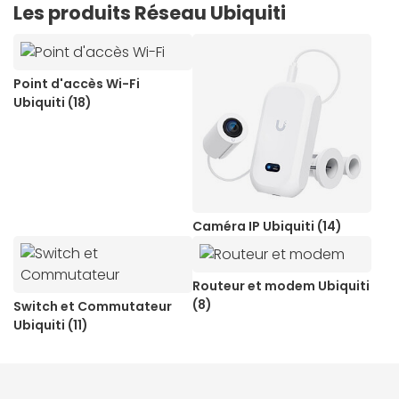
adaptés aux besoins des particuliers comme des
Les produits Réseau Ubiquiti
professionnels au meilleur prix. Réel partenaire pour
construire un réseau performant, découvrez notre
sélection de
produits Ubiquiti
.
Point d'accès Wi-Fi
Ubiquiti (18)
Caméra IP Ubiquiti (14)
Routeur et modem Ubiquiti
(8)
Switch et Commutateur
Ubiquiti (11)