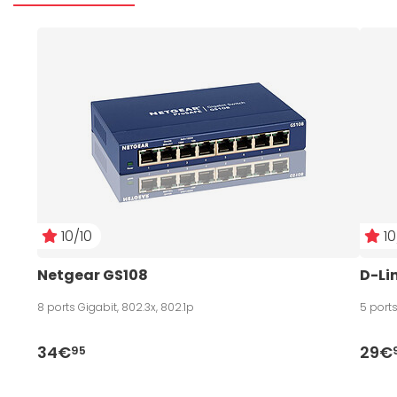
10/10
10
Netgear GS108
D-Li
8 ports Gigabit, 802.3x, 802.1p
5 ports
34€
29€
95