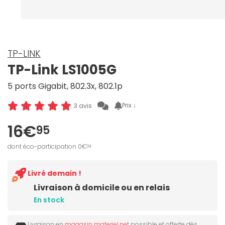
TP-LINK
TP-Link LS1005G
5 ports Gigabit, 802.3x, 802.1p
Prix ↓
3 avis
16€
95
dont éco-participation 0€
04
Livré demain !
Livraison à domicile ou en relais
En stock
Livraison en
magasin materiel.net
possible et offerte dès