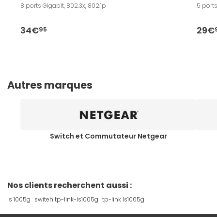
8 ports Gigabit, 802.3x, 802.1p
5 ports
34€
29€
95
Autres marques
Switch et Commutateur Netgear
Nos clients recherchent aussi :
ls 1005g
switeh tp-link-ls1005g
tp-link ls1005g