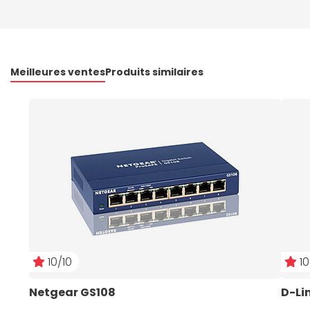
Meilleures ventes
Produits similaires
10/10
10
Netgear GS108
D-Li